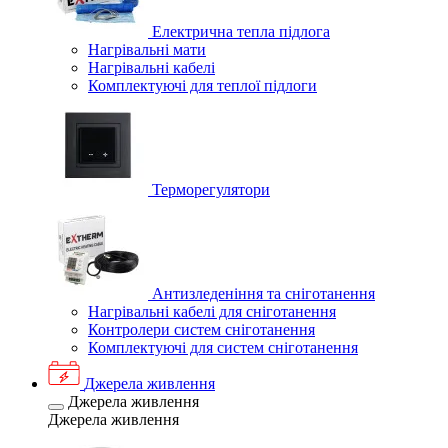
Електрична тепла підлога
Нагрівальні мати
Нагрівальні кабелі
Комплектуючі для теплої підлоги
Терморегулятори
Антизледеніння та сніготанення
Нагрівальні кабелі для сніготанення
Контролери систем сніготанення
Комплектуючі для систем сніготанення
Джерела живлення
Джерела живлення
Джерела живлення