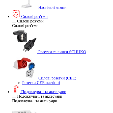
Настільні лампи
Силові розʼєми
Силові розʼєми
Силові розʼєми
Розетки та вилки SCHUKO
Силові розетки (CEE)
Розетки CEE настінні
Подовжувачі та аксесуари
Подовжувачі та аксесуари
Подовжувачі та аксесуари