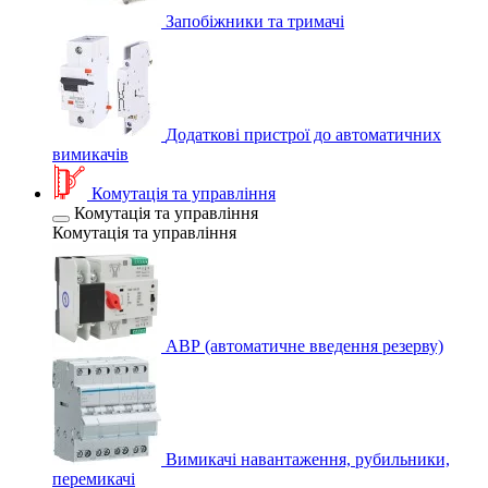
Запобіжники та тримачі
Додаткові пристрої до автоматичних
вимикачів
Комутація та управління
Комутація та управління
Комутація та управління
АВР (автоматичне введення резерву)
Вимикачі навантаження, рубильники,
перемикачі