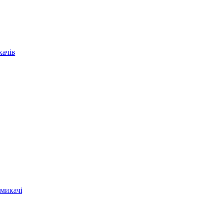
качів
микачі