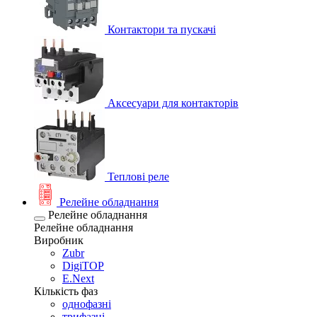
Контактори та пускачі
Аксесуари для контакторів
Теплові реле
Релейне обладнання
Релейне обладнання
Релейне обладнання
Виробник
Zubr
DigiTOP
E.Next
Кількість фаз
однофазні
трифазні