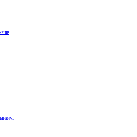
качів
микачі