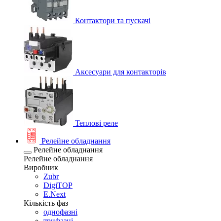
Контактори та пускачі
Аксесуари для контакторів
Теплові реле
Релейне обладнання
Релейне обладнання
Релейне обладнання
Виробник
Zubr
DigiTOP
E.Next
Кількість фаз
однофазні
трифазні