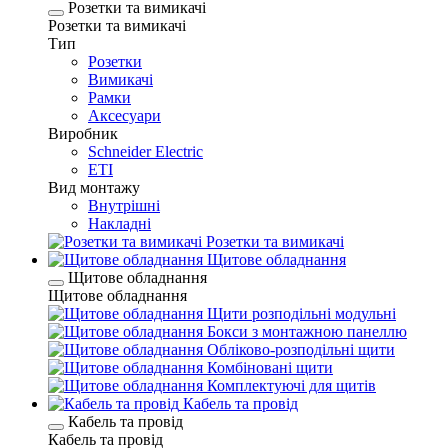
Розетки та вимикачі
Розетки та вимикачі
Тип
Розетки
Вимикачі
Рамки
Аксесуари
Виробник
Schneider Electric
ETI
Вид монтажу
Внутрішні
Накладні
Розетки та вимикачі
Щитове обладнання
Щитове обладнання
Щитове обладнання
Щити розподільні модульні
Бокси з монтажною панеллю
Обліково-розподільні щити
Комбіновані щити
Комплектуючі для щитів
Кабель та провід
Кабель та провід
Кабель та провід