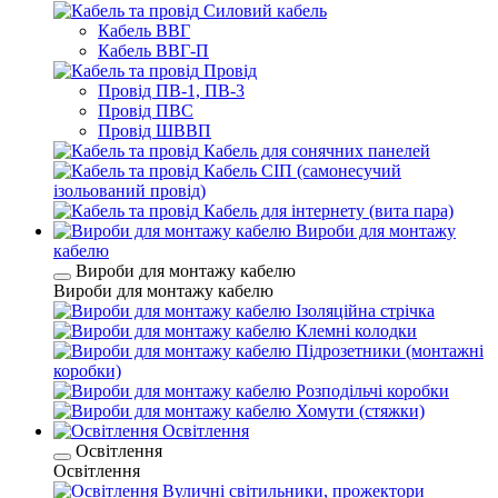
Силовий кабель
Кабель ВВГ
Кабель ВВГ-П
Провід
Провід ПВ-1, ПВ-3
Провід ПВС
Провід ШВВП
Кабель для сонячних панелей
Кабель СІП (самонесучий
ізольований провід)
Кабель для інтернету (вита пара)
Вироби для монтажу
кабелю
Вироби для монтажу кабелю
Вироби для монтажу кабелю
Ізоляційна стрічка
Клемні колодки
Підрозетники (монтажні
коробки)
Розподільчі коробки
Хомути (стяжки)
Освітлення
Освітлення
Освітлення
Вуличні світильники, прожектори