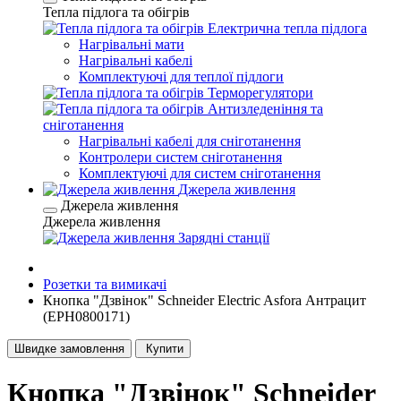
Тепла підлога та обігрів
Електрична тепла підлога
Нагрівальні мати
Нагрівальні кабелі
Комплектуючі для теплої підлоги
Терморегулятори
Антизледеніння та
сніготанення
Нагрівальні кабелі для сніготанення
Контролери систем сніготанення
Комплектуючі для систем сніготанення
Джерела живлення
Джерела живлення
Джерела живлення
Зарядні станції
Розетки та вимикачі
Кнопка "Дзвінок" Schneider Electric Asfora Антрацит
(EPH0800171)
Швидке замовлення
Купити
Кнопка "Дзвінок" Schneider