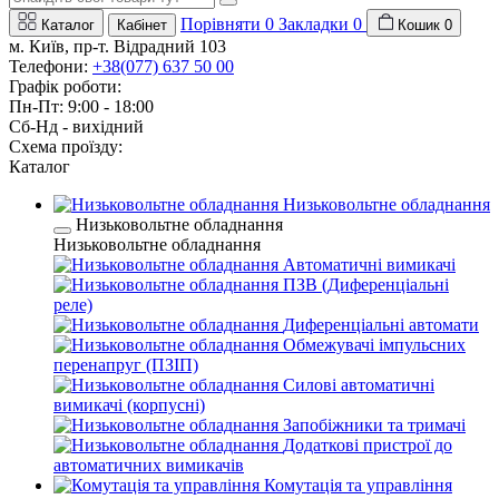
Порівняти
0
Закладки
0
Каталог
Кабінет
Кошик
0
м. Київ, пр-т. Відрадний 103
Телефони:
+38(077) 637 50 00
Графік роботи:
Пн-Пт: 9:00 - 18:00
Сб-Нд - вихідний
Схема проїзду:
Каталог
Низьковольтне обладнання
Низьковольтне обладнання
Низьковольтне обладнання
Автоматичні вимикачі
ПЗВ (Диференціальні
реле)
Диференціальні автомати
Обмежувачі імпульсних
перенапруг (ПЗІП)
Силові автоматичні
вимикачі (корпусні)
Запобіжники та тримачі
Додаткові пристрої до
автоматичних вимикачів
Комутація та управління