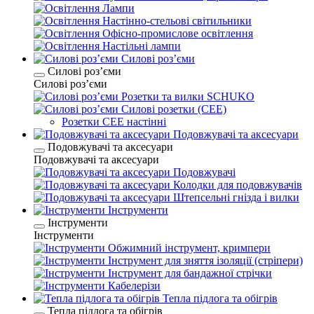
Лампи
Настінно-стельові світильники
Офісно-промислове освітлення
Настільні лампи
Силові розʼєми
Силові розʼєми
Силові розʼєми
Розетки та вилки SCHUKO
Силові розетки (CEE)
Розетки CEE настінні
Подовжувачі та аксесуари
Подовжувачі та аксесуари
Подовжувачі та аксесуари
Подовжувачі
Колодки для подовжувачів
Штепсельні гнізда і вилки
Інструменти
Інструменти
Інструменти
Обжимний інструмент, кримпери
Інструмент для зняття ізоляції (стріпери)
Інструмент для бандажної стрічки
Кабелерізи
Тепла підлога та обігрів
Тепла підлога та обігрів