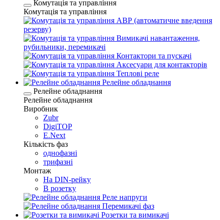
Комутація та управління
Комутація та управління
АВР (автоматичне введення
резерву)
Вимикачі навантаження,
рубильники, перемикачі
Контактори та пускачі
Аксесуари для контакторів
Теплові реле
Релейне обладнання
Релейне обладнання
Релейне обладнання
Виробник
Zubr
DigiTOP
E.Next
Кількість фаз
однофазні
трифазні
Монтаж
На DIN-рейку
В розетку
Реле напруги
Перемикачі фаз
Розетки та вимикачі