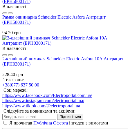
В наявності
Рамка однинарна Schneider Electric Asfora Антрацит
(EPH5800171)
94.20 грн
В наявності
2-клавішний вимикач Schneider Electric Asfora 10A Антрацит
(EPH0300171)
228.40 грн
Телефони:
+38(077) 637 50 00
Соц мережі:
https://www.facebook.com/Electroportal.com.ua/
https://www.instagram.com/electroportal_ua/
https://www.tiktok.com/@electroportal_ua
Слідкуйте за новинками та акціями:
Підпишіться
Я прочитав
Публічна Оферта
і згоден з вимогами