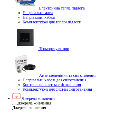
Електрична тепла підлога
Нагрівальні мати
Нагрівальні кабелі
Комплектуючі для теплої підлоги
Терморегулятори
Антизледеніння та сніготанення
Нагрівальні кабелі для сніготанення
Контролери систем сніготанення
Комплектуючі для систем сніготанення
Джерела живлення
Джерела живлення
Джерела живлення