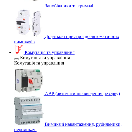
Запобіжники та тримачі
Додаткові пристрої до автоматичних
вимикачів
Комутація та управління
Комутація та управління
Комутація та управління
АВР (автоматичне введення резерву)
Вимикачі навантаження, рубильники,
перемикачі