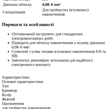
Діапазон обтиску
0,08–6 мм²
Для трубчастих (втулкових)
Спеціалізація
наконечників
Переваги та особливості
Оптимальний інструмент для стандартних
електромонтажних робіт.
Підходить для обтиску наконечників у всьому діапазоні
0,08–6 мм².
Сумісний з усіма типами втулкових наконечників EN та
HB.
Забезпечує рівномірне затискання для надійного
електричного контакту.
Характеристики
Основні характеристики
Тип
Кримпер
Колір
Жовтий
Призначення
для трубчастих наконечників