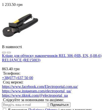
1 233.50 грн
В наявності
Кліщи для обтиску наконечників REL 306 (HB, EN, 0,08-6)
RELIANCE (RE15003)
863.40 грн
Телефони:
+38(077) 637 50 00
Соц мережі:
https://www.facebook.com/Electroportal.com.ua/
https://www.instagram.com/electroportal_ua/
https://www.tiktok.com/@electroportal_ua
Слідкуйте за новинками та акціями:
Підпишіться
Я прочитав
Публічна Оферта
і згоден з вимогами