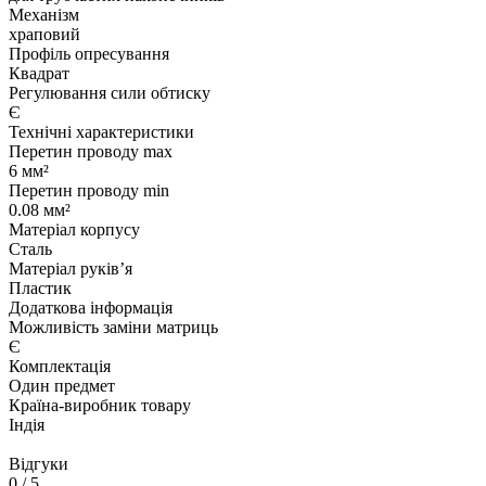
Механізм
храповий
Профіль опресування
Квадрат
Регулювання сили обтиску
Є
Технічні характеристики
Перетин проводу max
6 мм²
Перетин проводу min
0.08 мм²
Матеріал корпусу
Сталь
Матеріал руківʼя
Пластик
Додаткова інформація
Можливість заміни матриць
Є
Комплектація
Один предмет
Країна-виробник товару
Індія
Відгуки
0
/ 5