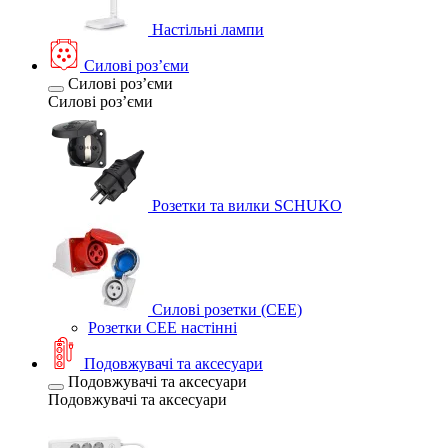
Настільні лампи
Силові розʼєми
Силові розʼєми
Силові розʼєми
Розетки та вилки SCHUKO
Силові розетки (CEE)
Розетки CEE настінні
Подовжувачі та аксесуари
Подовжувачі та аксесуари
Подовжувачі та аксесуари