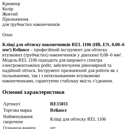
Кримпер
Колір
Жовтий
Призначення
для трубчастих наконечників
Опис
Кліщі для обтиску наконечників REL 1106 (HB, EN, 0,08–6
мм²) Reliance
– професійний інструмент для обтиску
втулкових (трубчастих) наконечників у діапазоні 0,08–6 мм².
Модель REL 1106 підходить для широкого спектра
електромонтажних робіт, забезпечуючи рівномірний та
надійний обтиск. Інструмент призначений для роботи як з
ізольованими, так і з неізольованими втулковими
наконечниками, гарантуючи стабільну якість з’єднання.
Основні характеристики
Артикул
RE15011
Торгова марка
Reliance
Найменування
Кліщі для обтиску REL 1106
скорочене
Одиниця виміру
шт.