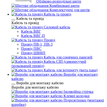
Обліково-розподільні щити
Комбіновані щити
Комплектуючі для щитів
Кабель та провід
Кабель та провід
Кабель та провід
Силовий кабель
Кабель ВВГ
Кабель ВВГ-П
Провід
Провід ПВ-1, ПВ-3
Провід ПВС
Провід ШВВП
Кабель для сонячних панелей
Кабель СІП (самонесучий
ізольований провід)
Кабель для інтернету (вита пара)
Вироби для монтажу
кабелю
Вироби для монтажу кабелю
Вироби для монтажу кабелю
Ізоляційна стрічка
Клемні колодки
Підрозетники (монтажні
коробки)