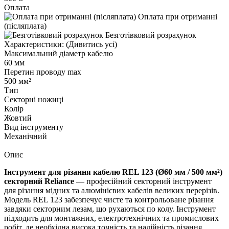
Оплата
Оплата при отриманні
(післяплата)
Безготівковий розрахунок
Характеристики:
(Дивитись усі)
Максимальний діаметр кабелю
60 мм
Перетин проводу max
500 мм²
Тип
Секторні ножиці
Колір
Жовтий
Вид інструменту
Механічний
Опис
Інструмент для різання кабелю REL 123 (Ø60 мм / 500 мм²)
секторний Reliance
— професійний секторний інструмент
для різання мідних та алюмінієвих кабелів великих перерізів.
Модель REL 123 забезпечує чисте та контрольоване різання
завдяки секторним лезам, що рухаються по колу. Інструмент
підходить для монтажних, електротехнічних та промислових
робіт, де необхідна висока точність та надійність різання