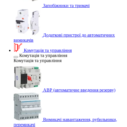
Запобіжники та тримачі
Додаткові пристрої до автоматичних
вимикачів
Комутація та управління
Комутація та управління
Комутація та управління
АВР (автоматичне введення резерву)
Вимикачі навантаження, рубильники,
перемикачі