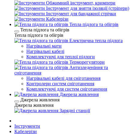
Обжимний інструмент, кримпери
Інструмент для зняття ізоляції (стріпери)
Інструмент для бандажної стрічки
Кабелерізи
Тепла підлога та обігрів
Тепла підлога та обігрів
Тепла підлога та обігрів
Електрична тепла підлога
Нагрівальні мати
Нагрівальні кабелі
Комплектуючі для теплої підлоги
Терморегулятори
Антизледеніння та
сніготанення
Нагрівальні кабелі для сніготанення
Контролери систем сніготанення
Комплектуючі для систем сніготанення
Джерела живлення
Джерела живлення
Джерела живлення
Зарядні станції
Інструменти
Кабелерізи