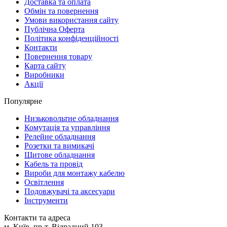
Доставка та оплата
Обмін та повернення
Умови використання сайту
Публічна Оферта
Політика конфіденційності
Контакти
Повернення товару
Карта сайту
Виробники
Акції
Популярне
Низьковольтне обладнання
Комутація та управління
Релейне обладнання
Розетки та вимикачі
Щитове обладнання
Кабель та провід
Вироби для монтажу кабелю
Освітлення
Подовжувачі та аксесуари
Інструменти
Контакти та адреса
м. Київ, пр-т. Відрадний 103