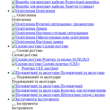
Розподільчі коробки
Хомути (стяжки)
Освітлення
Освітлення
Освітлення
Вуличні світильники, прожектори
Лампи
Настінно-стельові світильники
Офісно-промислове освітлення
Настільні лампи
Силові розʼєми
Силові розʼєми
Силові розʼєми
Розетки та вилки SCHUKO
Силові розетки (CEE)
Розетки CEE настінні
Подовжувачі та аксесуари
Подовжувачі та аксесуари
Подовжувачі та аксесуари
Подовжувачі
Колодки для подовжувачів
Штепсельні гнізда і вилки
Інструменти
Інструменти
Інструменти