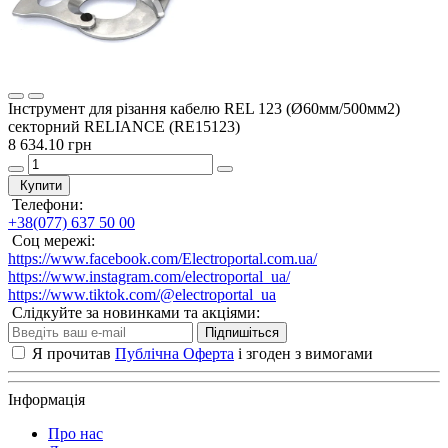
Інструмент для різання кабелю REL 123 (Ø60мм/500мм2)
секторний RELIANCE (RE15123)
8 634.10 грн
Купити
Телефони:
+38(077) 637 50 00
Соц мережі:
https://www.facebook.com/Electroportal.com.ua/
https://www.instagram.com/electroportal_ua/
https://www.tiktok.com/@electroportal_ua
Слідкуйте за новинками та акціями:
Підпишіться
Я прочитав
Публічна Оферта
і згоден з вимогами
Інформація
Про нас