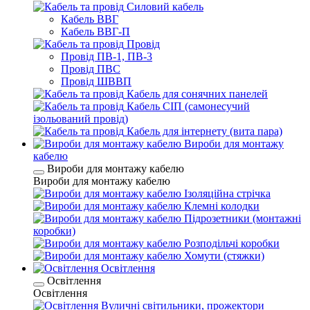
Силовий кабель
Кабель ВВГ
Кабель ВВГ-П
Провід
Провід ПВ-1, ПВ-3
Провід ПВС
Провід ШВВП
Кабель для сонячних панелей
Кабель СІП (самонесучий
ізольований провід)
Кабель для інтернету (вита пара)
Вироби для монтажу
кабелю
Вироби для монтажу кабелю
Вироби для монтажу кабелю
Ізоляційна стрічка
Клемні колодки
Підрозетники (монтажні
коробки)
Розподільчі коробки
Хомути (стяжки)
Освітлення
Освітлення
Освітлення
Вуличні світильники, прожектори