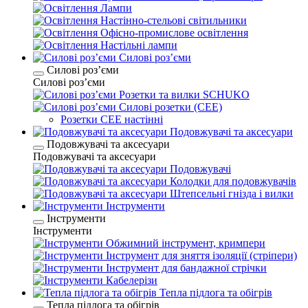
Лампи
Настінно-стельові світильники
Офісно-промислове освітлення
Настільні лампи
Силові розʼєми
Силові розʼєми
Силові розʼєми
Розетки та вилки SCHUKO
Силові розетки (CEE)
Розетки CEE настінні
Подовжувачі та аксесуари
Подовжувачі та аксесуари
Подовжувачі та аксесуари
Подовжувачі
Колодки для подовжувачів
Штепсельні гнізда і вилки
Інструменти
Інструменти
Інструменти
Обжимний інструмент, кримпери
Інструмент для зняття ізоляції (стріпери)
Інструмент для бандажної стрічки
Кабелерізи
Тепла підлога та обігрів
Тепла підлога та обігрів