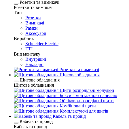
Розетки та вимикачі
Розетки та вимикачі
Тип
Розетки
Вимикачі
Рамки
Аксесуари
Виробник
Schneider Electric
ETI
Вид монтажу
Внутрішні
Накладні
Розетки та вимикачі
Щитове обладнання
Щитове обладнання
Щитове обладнання
Щити розподільні модульні
Бокси з монтажною панеллю
Обліково-розподільні щити
Комбіновані щити
Комплектуючі для щитів
Кабель та провід
Кабель та провід
Кабель та провід