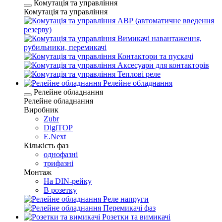
Комутація та управління
Комутація та управління
АВР (автоматичне введення
резерву)
Вимикачі навантаження,
рубильники, перемикачі
Контактори та пускачі
Аксесуари для контакторів
Теплові реле
Релейне обладнання
Релейне обладнання
Релейне обладнання
Виробник
Zubr
DigiTOP
E.Next
Кількість фаз
однофазні
трифазні
Монтаж
На DIN-рейку
В розетку
Реле напруги
Перемикачі фаз
Розетки та вимикачі