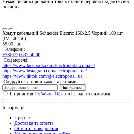
Немає питань про даний товар, станьте першим і задайте своє
питання.
Хомут кабельний Schneider Electric 160х2.5 Чорний 100 шт
(IMT46256)
55.00 грн
Телефони:
+38(077) 637 50 00
Соц мережі:
https://www.facebook.com/Electroportal.com.ua/
https://www.instagram.com/electroportal_ua/
https://www.tiktok.com/@electroportal_ua
Слідкуйте за новинками та акціями:
Підпишіться
Я прочитав
Публічна Оферта
і згоден з вимогами
Інформація
Про нас
Доставка та оплата
Обмін та повернення
Умови використання сайту