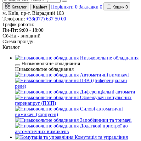
Порівняти
0
Закладки
0
Каталог
Кабінет
Кошик
0
м. Київ, пр-т. Відрадний 103
Телефони:
+38(077) 637 50 00
Графік роботи:
Пн-Пт: 9:00 - 18:00
Сб-Нд - вихідний
Схема проїзду:
Каталог
Низьковольтне обладнання
Низьковольтне обладнання
Низьковольтне обладнання
Автоматичні вимикачі
ПЗВ (Диференціальні
реле)
Диференціальні автомати
Обмежувачі імпульсних
перенапруг (ПЗІП)
Силові автоматичні
вимикачі (корпусні)
Запобіжники та тримачі
Додаткові пристрої до
автоматичних вимикачів
Комутація та управління