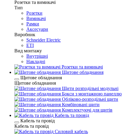
Розетки та вимикачі
Тип
Розетки
Вимикачі
Рамки
Аксесуари
Виробник
Schneider Electric
ETI
Вид монтажу
Внутрішні
Накладні
Розетки та вимикачі
Щитове обладнання
Щитове обладнання
Щитове обладнання
Щити розподільні модульні
Бокси з монтажною панеллю
Обліково-розподільні щити
Комбіновані щити
Комплектуючі для щитів
Кабель та провід
Кабель та провід
Кабель та провід
Силовий кабель