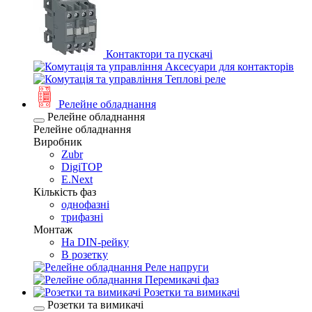
Контактори та пускачі
Аксесуари для контакторів
Теплові реле
Релейне обладнання
Релейне обладнання
Релейне обладнання
Виробник
Zubr
DigiTOP
E.Next
Кількість фаз
однофазні
трифазні
Монтаж
На DIN-рейку
В розетку
Реле напруги
Перемикачі фаз
Розетки та вимикачі
Розетки та вимикачі