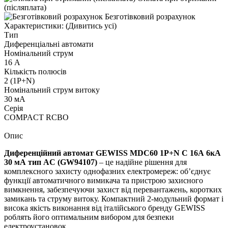
(післяплата)
Безготівковий розрахунок
Характеристики:
(Дивитись усі)
Тип
Диференціальні автомати
Номінальний струм
16 А
Кількість полюсів
2 (1P+N)
Номінальний струм витоку
30 мА
Серія
COMPACT RCBO
Опис
Диференційний автомат GEWISS MDC60 1P+N C 16А 6кА
30 мА тип AC (GW94107)
– це надійне рішення для
комплексного захисту однофазних електромереж: об’єднує
функції автоматичного вимикача та пристрою захисного
вимкнення, забезпечуючи захист від перевантажень, коротких
замикань та струму витоку. Компактний 2-модульний формат і
висока якість виконання від італійського бренду GEWISS
роблять його оптимальним вибором для безпеки
електроустановок.