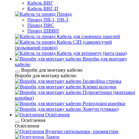
Кабель ВВГ
Кабель ВВГ-П
Провід
Провід ПВ-1, ПВ-3
Провід ПВС
Провід ШВВП
Кабель для сонячних панелей
Кабель СІП (самонесучий
ізольований провід)
Кабель для інтернету (вита пара)
Вироби для монтажу
кабелю
Вироби для монтажу кабелю
Вироби для монтажу кабелю
Ізоляційна стрічка
Клемні колодки
Підрозетники (монтажні
коробки)
Розподільчі коробки
Хомути (стяжки)
Освітлення
Освітлення
Освітлення
Вуличні світильники, прожектори
Лампи