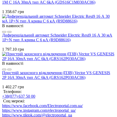
1M C 16A 30mA тип AC 6kA (GDS16C1M030AC06)
1 358.67 грн
В наявності
Диференціальний автомат Schneider Electric Resi9 16 А 30 мА
1P+N тип A крива C 6 кА (R9D88616)
1 797.10 грн
В наявності
Пристрій захисного відключення (ПЗВ) Vector VS GENESIS
2P 16A 30mA тип AC 6kA (GRS162P030AC06)
1 402.27 грн
Телефони:
+38(077) 637 50 00
Соц мережі:
https://www.facebook.com/Electroportal.com.ua/
https://www.instagram.com/electroportal_ua/
https://www.tiktok.com/@electroportal_ua