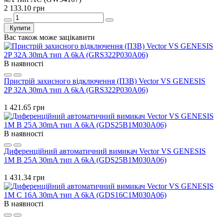
2 133.10 грн
Купити
Вас також може зацікавити
В наявності
Пристрій захисного відключення (ПЗВ) Vector VS GENESIS
2P 32A 30mA тип A 6kA (GRS322P030A06)
1 421.65 грн
В наявності
Диференційний автоматичний вимикач Vector VS GENESIS
1M B 25A 30mA тип A 6kA (GDS25B1M030A06)
1 431.34 грн
В наявності