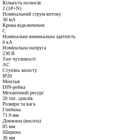
Кількість полюсів
2 (1P+N)
Номінальний струм витоку
30 мА
Крива відключення
C
Номінальна вимикальна здатність
6 кА
Номінальна напруга
230 В
Тип чутливості
AC
Ступінь захисту
IP20
Монтаж
DIN-рейка
Механічний ресурс
20 тис. циклів
Розміри та вага
Глибина
71.9 мм
Довжина (висота)
85 мм
Ширина
36 мм