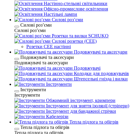
Настінно-стельові світильники
Офісно-промислове освітлення
Настільні лампи
Силові розʼєми
Силові розʼєми
Силові розʼєми
Розетки та вилки SCHUKO
Силові розетки (CEE)
Розетки CEE настінні
Подовжувачі та аксесуари
Подовжувачі та аксесуари
Подовжувачі та аксесуари
Подовжувачі
Колодки для подовжувачів
Штепсельні гнізда і вилки
Інструменти
Інструменти
Інструменти
Обжимний інструмент, кримпери
Інструмент для зняття ізоляції (стріпери)
Інструмент для бандажної стрічки
Кабелерізи
Тепла підлога та обігрів
Тепла підлога та обігрів
Тепла підлога та обігрів