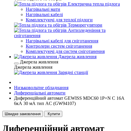
Електрична тепла підлога
Нагрівальні мати
Нагрівальні кабелі
Комплектуючі для теплої підлоги
Терморегулятори
Антизледеніння та
сніготанення
Нагрівальні кабелі для сніготанення
Контролери систем сніготанення
Комплектуючі для систем сніготанення
Джерела живлення
Джерела живлення
Джерела живлення
Зарядні станції
Низьковольтне обладнання
Диференціальні автомати
Диференційний автомат GEWISS MDC60 1P+N C 16А
6кА 30 мА тип AC (GW94107)
Швидке замовлення
Купити
Диференційний автомат