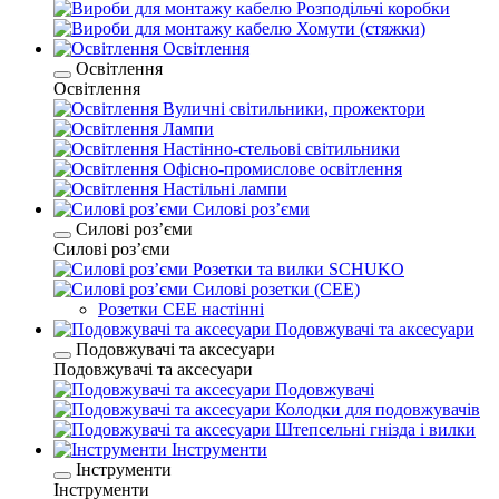
Розподільчі коробки
Хомути (стяжки)
Освітлення
Освітлення
Освітлення
Вуличні світильники, прожектори
Лампи
Настінно-стельові світильники
Офісно-промислове освітлення
Настільні лампи
Силові розʼєми
Силові розʼєми
Силові розʼєми
Розетки та вилки SCHUKO
Силові розетки (CEE)
Розетки CEE настінні
Подовжувачі та аксесуари
Подовжувачі та аксесуари
Подовжувачі та аксесуари
Подовжувачі
Колодки для подовжувачів
Штепсельні гнізда і вилки
Інструменти
Інструменти
Інструменти