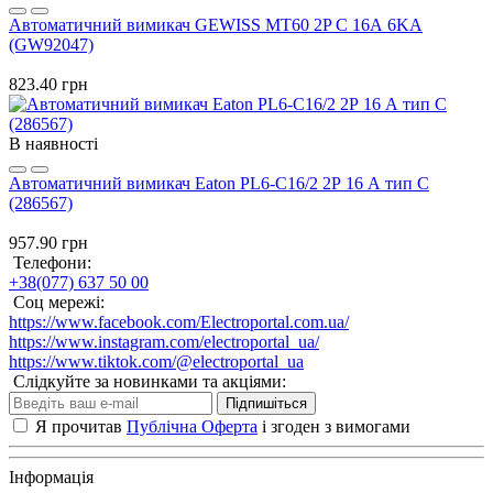
Автоматичний вимикач GEWISS МТ60 2P C 16А 6KA
(GW92047)
823.40 грн
В наявності
Автоматичний вимикач Eaton PL6-C16/2 2Р 16 А тип С
(286567)
957.90 грн
Телефони:
+38(077) 637 50 00
Соц мережі:
https://www.facebook.com/Electroportal.com.ua/
https://www.instagram.com/electroportal_ua/
https://www.tiktok.com/@electroportal_ua
Слідкуйте за новинками та акціями:
Підпишіться
Я прочитав
Публічна Оферта
і згоден з вимогами
Інформація