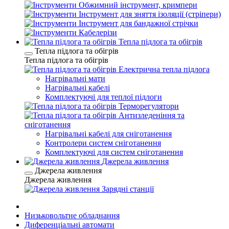
Обжимний інструмент, кримпери
Інструмент для зняття ізоляції (стріпери)
Інструмент для бандажної стрічки
Кабелерізи
Тепла підлога та обігрів
Тепла підлога та обігрів
Тепла підлога та обігрів
Електрична тепла підлога
Нагрівальні мати
Нагрівальні кабелі
Комплектуючі для теплої підлоги
Терморегулятори
Антизледеніння та
сніготанення
Нагрівальні кабелі для сніготанення
Контролери систем сніготанення
Комплектуючі для систем сніготанення
Джерела живлення
Джерела живлення
Джерела живлення
Зарядні станції
Низьковольтне обладнання
Диференціальні автомати