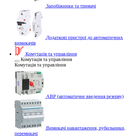
Запобіжники та тримачі
Додаткові пристрої до автоматичних
вимикачів
Комутація та управління
Комутація та управління
Комутація та управління
АВР (автоматичне введення резерву)
Вимикачі навантаження, рубильники,
перемикачі