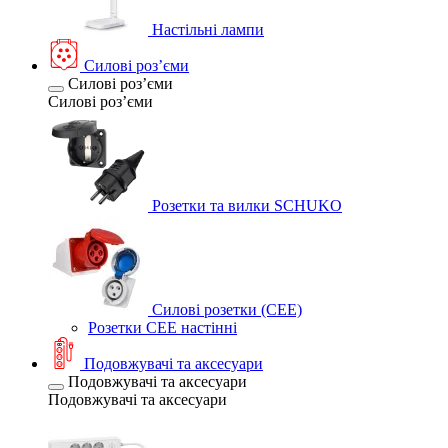
Настільні лампи
Силові розʼєми
Силові розʼєми
Силові розʼєми
Розетки та вилки SCHUKO
Силові розетки (CEE)
Розетки CEE настінні
Подовжувачі та аксесуари
Подовжувачі та аксесуари
Подовжувачі та аксесуари