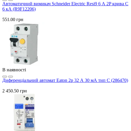
Автоматичний вимикач Schneider Electric Resi9 6 А 2P крива C
6 кА (R9F12206)
551.00 грн
В наявності
Диференціальний автомат Eaton 2p 32 А 30 мА тип С (286470)
2 450.50 грн