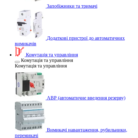
Запобіжники та тримачі
Додаткові пристрої до автоматичних
вимикачів
Комутація та управління
Комутація та управління
Комутація та управління
АВР (автоматичне введення резерву)
Вимикачі навантаження, рубильники,
перемикачі