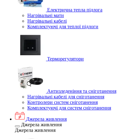
Електрична тепла підлога
Нагрівальні мати
Нагрівальні кабелі
Комплектуючі для теплої підлоги
Терморегулятори
Антизледеніння та сніготанення
Нагрівальні кабелі для сніготанення
Контролери систем сніготанення
Комплектуючі для систем сніготанення
Джерела живлення
Джерела живлення
Джерела живлення