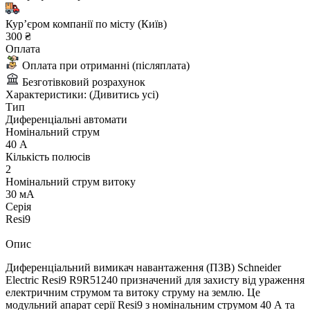
Курʼєром компанії по місту (Київ)
300 ₴
Оплата
Оплата при отриманні (післяплата)
Безготівковий розрахунок
Характеристики:
(Дивитись усі)
Тип
Диференціальні автомати
Номінальний струм
40 А
Кількість полюсів
2
Номінальний струм витоку
30 мА
Серія
Resi9
Опис
Диференціальний вимикач навантаження (ПЗВ) Schneider
Electric Resi9 R9R51240 призначений для захисту від ураження
електричним струмом та витоку струму на землю. Це
модульний апарат серії Resi9 з номінальним струмом 40 А та