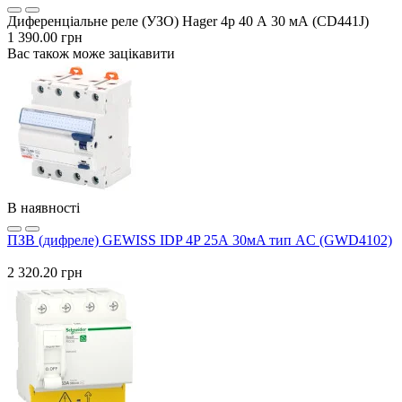
Диференціальне реле (УЗО) Hager 4p 40 А 30 мА (CD441J)
1 390.00 грн
Вас також може зацікавити
В наявності
ПЗВ (дифреле) GEWISS IDP 4P 25А 30мA тип AC (GWD4102)
2 320.20 грн