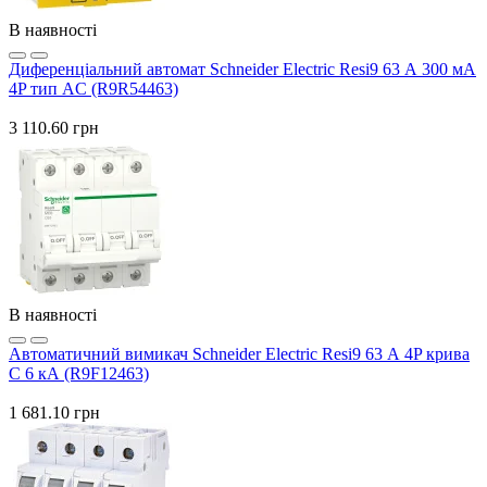
В наявності
Диференціальний автомат Schneider Electric Resi9 63 А 300 мА
4P тип AC (R9R54463)
3 110.60 грн
В наявності
Автоматичний вимикач Schneider Electric Resi9 63 А 4P крива
C 6 кА (R9F12463)
1 681.10 грн