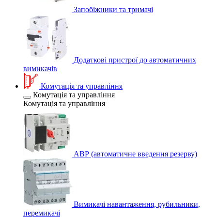
Запобіжники та тримачі
Додаткові пристрої до автоматичних
вимикачів
Комутація та управління
Комутація та управління
Комутація та управління
АВР (автоматичне введення резерву)
Вимикачі навантаження, рубильники,
перемикачі