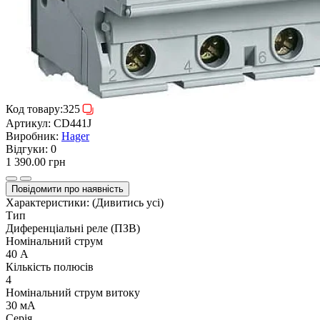
Код товару:
325
Артикул:
CD441J
Виробник:
Hager
Відгуки:
0
1 390.00 грн
Повідомити про наявність
Характеристики:
(Дивитись усі)
Тип
Диференціальні реле (ПЗВ)
Номінальний струм
40 А
Кількість полюсів
4
Номінальний струм витоку
30 мА
Серія