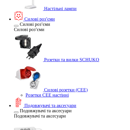
Настільні лампи
Силові розʼєми
Силові розʼєми
Силові розʼєми
Розетки та вилки SCHUKO
Силові розетки (CEE)
Розетки CEE настінні
Подовжувачі та аксесуари
Подовжувачі та аксесуари
Подовжувачі та аксесуари