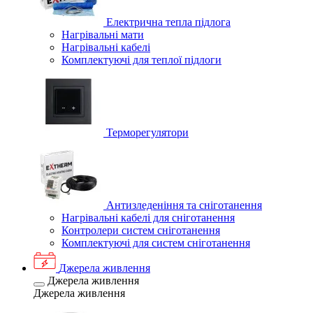
Електрична тепла підлога
Нагрівальні мати
Нагрівальні кабелі
Комплектуючі для теплої підлоги
Терморегулятори
Антизледеніння та сніготанення
Нагрівальні кабелі для сніготанення
Контролери систем сніготанення
Комплектуючі для систем сніготанення
Джерела живлення
Джерела живлення
Джерела живлення