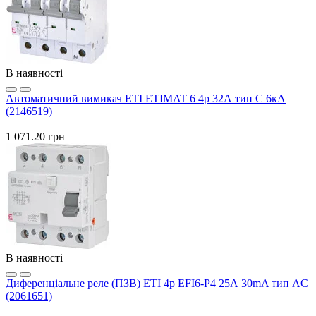
В наявності
Автоматичний вимикач ETI ETIMAT 6 4p 32А тип C 6кА
(2146519)
1 071.20 грн
В наявності
Диференціальне реле (ПЗВ) ETI 4р EFI6-P4 25А 30mA тип AC
(2061651)