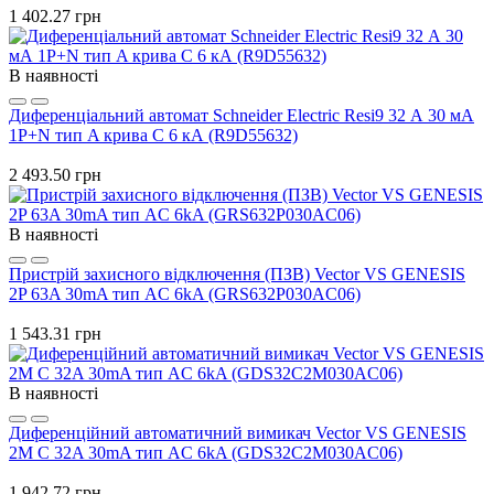
1 402.27 грн
В наявності
Диференціальний автомат Schneider Electric Resi9 32 А 30 мА
1P+N тип A крива C 6 кА (R9D55632)
2 493.50 грн
В наявності
Пристрій захисного відключення (ПЗВ) Vector VS GENESIS
2P 63A 30mA тип AC 6kA (GRS632P030AC06)
1 543.31 грн
В наявності
Диференційний автоматичний вимикач Vector VS GENESIS
2M C 32A 30mA тип AC 6kA (GDS32C2M030AC06)
1 942.72 грн