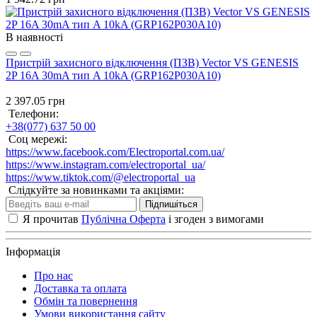
В наявності
Пристрій захисного відключення (ПЗВ) Vector VS GENESIS
2P 16A 30mA тип A 10kA (GRP162P030A10)
2 397.05 грн
Телефони:
+38(077) 637 50 00
Соц мережі:
https://www.facebook.com/Electroportal.com.ua/
https://www.instagram.com/electroportal_ua/
https://www.tiktok.com/@electroportal_ua
Слідкуйте за новинками та акціями:
Підпишіться
Я прочитав
Публічна Оферта
і згоден з вимогами
Інформація
Про нас
Доставка та оплата
Обмін та повернення
Умови використання сайту