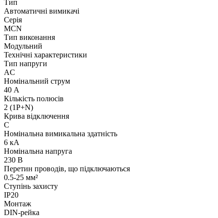
Тип
Автоматичні вимикачі
Серія
MCN
Тип виконання
Модульний
Технічні характеристики
Тип напруги
AC
Номінальний струм
40 А
Кількість полюсів
2 (1P+N)
Крива відключення
C
Номінальна вимикальна здатність
6 кА
Номінальна напруга
230 В
Перетин проводів, що підключаються
0.5-25 мм²
Ступінь захисту
IP20
Монтаж
DIN-рейка