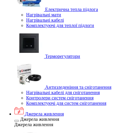
Електрична тепла підлога
Нагрівальні мати
Нагрівальні кабелі
Комплектуючі для теплої підлоги
Терморегулятори
Антизледеніння та сніготанення
Нагрівальні кабелі для сніготанення
Контролери систем сніготанення
Комплектуючі для систем сніготанення
Джерела живлення
Джерела живлення
Джерела живлення