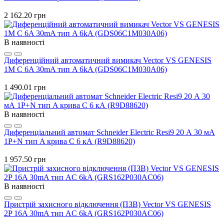
2 162.20 грн
В наявності
Диференційний автоматичний вимикач Vector VS GENESIS
1M C 6A 30mA тип A 6kA (GDS06C1M030A06)
1 490.01 грн
В наявності
Диференціальний автомат Schneider Electric Resi9 20 А 30 мА
1P+N тип A крива C 6 кА (R9D88620)
1 957.50 грн
В наявності
Пристрій захисного відключення (ПЗВ) Vector VS GENESIS
2P 16A 30mA тип AC 6kA (GRS162P030AC06)