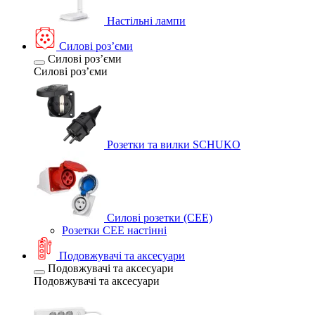
Настільні лампи
Силові розʼєми
Силові розʼєми
Силові розʼєми
Розетки та вилки SCHUKO
Силові розетки (CEE)
Розетки CEE настінні
Подовжувачі та аксесуари
Подовжувачі та аксесуари
Подовжувачі та аксесуари