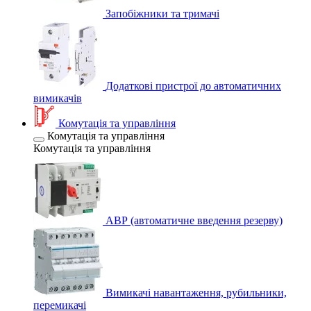
Запобіжники та тримачі
Додаткові пристрої до автоматичних
вимикачів
Комутація та управління
Комутація та управління
Комутація та управління
АВР (автоматичне введення резерву)
Вимикачі навантаження, рубильники,
перемикачі