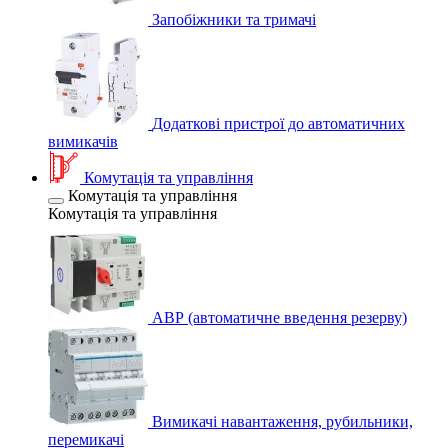
Запобіжники та тримачі
Додаткові пристрої до автоматичних
вимикачів
Комутація та управління
Комутація та управління
Комутація та управління
АВР (автоматичне введення резерву)
Вимикачі навантаження, рубильники,
перемикачі