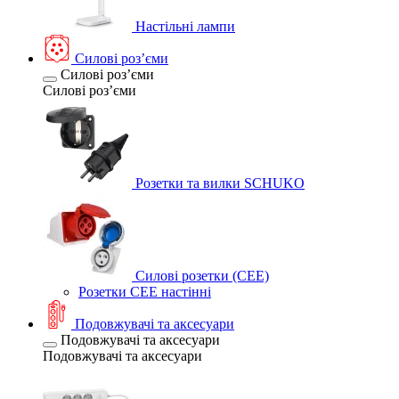
Настільні лампи
Силові розʼєми
Силові розʼєми
Силові розʼєми
Розетки та вилки SCHUKO
Силові розетки (CEE)
Розетки CEE настінні
Подовжувачі та аксесуари
Подовжувачі та аксесуари
Подовжувачі та аксесуари