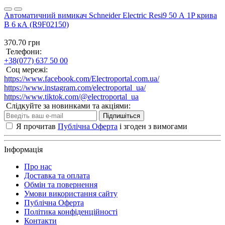
Автоматичний вимикач Schneider Electric Resi9 50 А 1P крива
B 6 кА (R9F02150)
370.70 грн
Телефони:
+38(077) 637 50 00
Соц мережі:
https://www.facebook.com/Electroportal.com.ua/
https://www.instagram.com/electroportal_ua/
https://www.tiktok.com/@electroportal_ua
Слідкуйте за новинками та акціями:
Підпишіться
Я прочитав
Публічна Оферта
і згоден з вимогами
Інформація
Про нас
Доставка та оплата
Обмін та повернення
Умови використання сайту
Публічна Оферта
Політика конфіденційності
Контакти