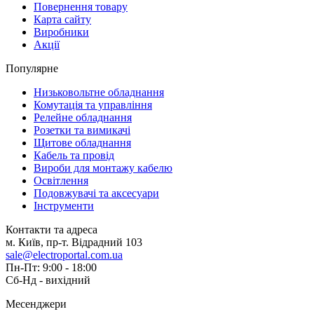
Повернення товару
Карта сайту
Виробники
Акції
Популярне
Низьковольтне обладнання
Комутація та управління
Релейне обладнання
Розетки та вимикачі
Щитове обладнання
Кабель та провід
Вироби для монтажу кабелю
Освітлення
Подовжувачі та аксесуари
Інструменти
Контакти та адреса
м. Київ, пр-т. Відрадний 103
sale@electroportal.com.ua
Пн-Пт: 9:00 - 18:00
Сб-Нд - вихідний
Месенджери