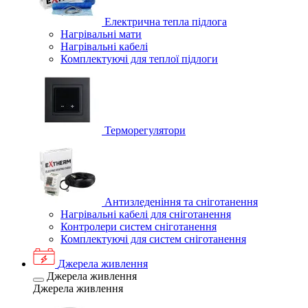
Електрична тепла підлога
Нагрівальні мати
Нагрівальні кабелі
Комплектуючі для теплої підлоги
Терморегулятори
Антизледеніння та сніготанення
Нагрівальні кабелі для сніготанення
Контролери систем сніготанення
Комплектуючі для систем сніготанення
Джерела живлення
Джерела живлення
Джерела живлення