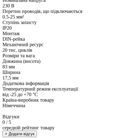
Номінальна напруга
230 В
Перетин проводів, що підключаються
0.5-25 мм²
Ступінь захисту
IP20
Монтаж
DIN-рейка
Механічний ресурс
20 тис. циклів
Розміри та вага
Довжина (висота)
83 мм
Ширина
17,5 мм
Додаткова інформація
Температурний режим експлуатації
від -25 до +70 °С
Країна-виробник товару
Німеччина
Відгуки
0
/ 5
середній рейтинг товару
+ Додати відгук