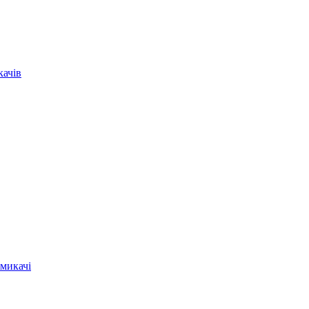
качів
микачі