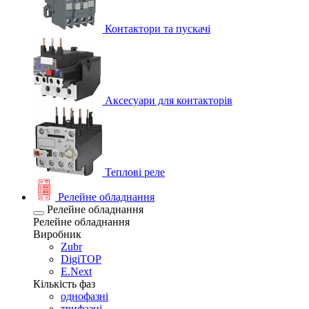
Контактори та пускачі
Аксесуари для контакторів
Теплові реле
Релейне обладнання
Релейне обладнання
Релейне обладнання
Виробник
Zubr
DigiTOP
E.Next
Кількість фаз
однофазні
трифазні