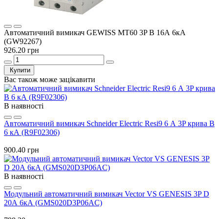
Автоматичний вимикач GEWISS МТ60 3P B 16А 6кА
(GW92267)
926.20 грн
Купити
Вас також може зацікавити
В наявності
Автоматичний вимикач Schneider Electric Resi9 6 А 3P крива B
6 кА (R9F02306)
900.40 грн
В наявності
Модульний автоматичний вимикач Vector VS GENESIS 3P D
20А 6кА (GMS020D3P06AC)