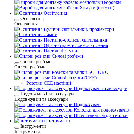
Розподільчі коробки
Хомути (стяжки)
Освітлення
Освітлення
Освітлення
Вуличні світильники, прожектори
Лампи
Настінно-стельові світильники
Офісно-промислове освітлення
Настільні лампи
Силові розʼєми
Силові розʼєми
Силові розʼєми
Розетки та вилки SCHUKO
Силові розетки (CEE)
Розетки CEE настінні
Подовжувачі та аксесуари
Подовжувачі та аксесуари
Подовжувачі та аксесуари
Подовжувачі
Колодки для подовжувачів
Штепсельні гнізда і вилки
Інструменти
Інструменти
Інструменти