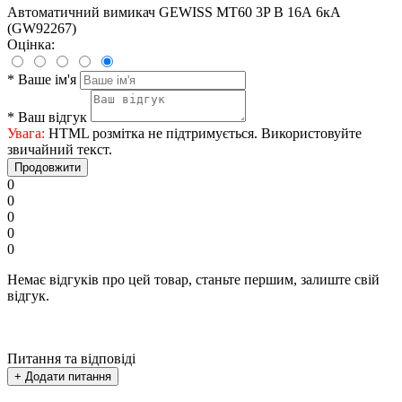
Автоматичний вимикач GEWISS МТ60 3P B 16А 6кА
(GW92267)
Оцінка:
*
Ваше ім'я
*
Ваш відгук
Увага:
HTML розмітка не підтримується. Використовуйте
звичайний текст.
Продовжити
0
0
0
0
0
Немає відгуків про цей товар, станьте першим, залиште свій
відгук.
Питання та відповіді
+ Додати питання