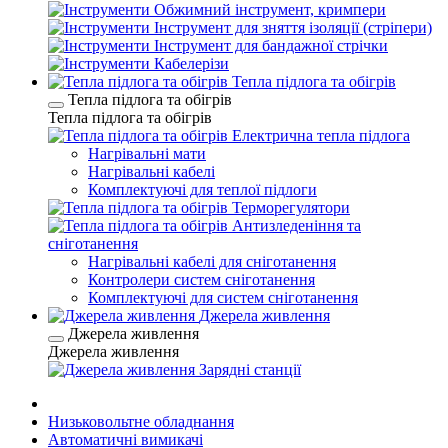
Обжимний інструмент, кримпери
Інструмент для зняття ізоляції (стріпери)
Інструмент для бандажної стрічки
Кабелерізи
Тепла підлога та обігрів
Тепла підлога та обігрів
Тепла підлога та обігрів
Електрична тепла підлога
Нагрівальні мати
Нагрівальні кабелі
Комплектуючі для теплої підлоги
Терморегулятори
Антизледеніння та
сніготанення
Нагрівальні кабелі для сніготанення
Контролери систем сніготанення
Комплектуючі для систем сніготанення
Джерела живлення
Джерела живлення
Джерела живлення
Зарядні станції
Низьковольтне обладнання
Автоматичні вимикачі