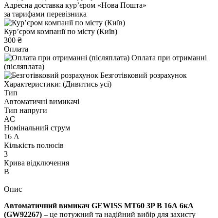
Адресна доставка курʼєром «Нова Пошта»
за тарифами перевізника
Курʼєром компанії по місту (Київ)
300 ₴
Оплата
Оплата при отриманні
(післяплата)
Безготівковий розрахунок
Характеристики:
(Дивитись усі)
Тип
Автоматичні вимикачі
Тип напруги
AC
Номінальний струм
16 А
Кількість полюсів
3
Крива відключення
B
Опис
Автоматичний вимикач GEWISS МТ60 3P B 16А 6кА
(GW92267)
– це потужний та надійний вибір для захисту