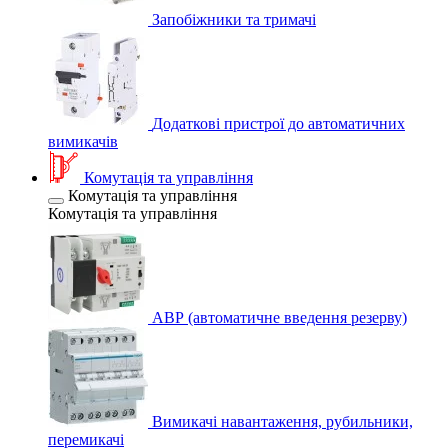
Запобіжники та тримачі
Додаткові пристрої до автоматичних
вимикачів
Комутація та управління
Комутація та управління
Комутація та управління
АВР (автоматичне введення резерву)
Вимикачі навантаження, рубильники,
перемикачі