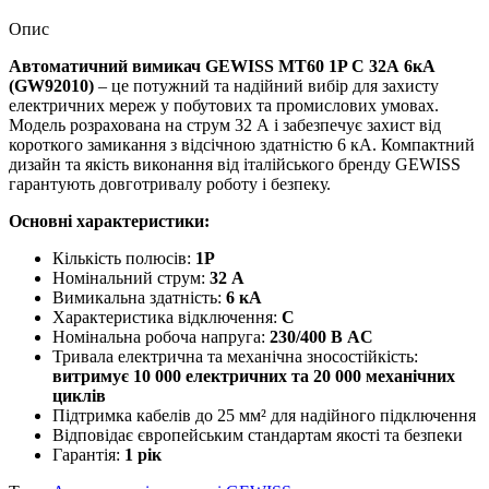
Опис
Автоматичний вимикач GEWISS МТ60 1P C 32А 6кА
(GW92010)
– це потужний та надійний вибір для захисту
електричних мереж у побутових та промислових умовах.
Модель розрахована на струм 32 А і забезпечує захист від
короткого замикання з відсічною здатністю 6 кА. Компактний
дизайн та якість виконання від італійського бренду GEWISS
гарантують довготривалу роботу і безпеку.
Основні характеристики:
Кількість полюсів:
1P
Номінальний струм:
32 А
Вимикальна здатність:
6 кА
Характеристика відключення:
C
Номінальна робоча напруга:
230/400 В AC
Тривала електрична та механічна зносостійкість:
витримує 10 000 електричних та 20 000 механічних
циклів
Підтримка кабелів до 25 мм² для надійного підключення
Відповідає європейським стандартам якості та безпеки
Гарантія:
1 рік