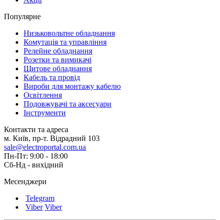
Популярне
Низьковольтне обладнання
Комутація та управління
Релейне обладнання
Розетки та вимикачі
Щитове обладнання
Кабель та провід
Вироби для монтажу кабелю
Освітлення
Подовжувачі та аксесуари
Інструменти
Контакти та адреса
м. Київ, пр-т. Відрадний 103
sale@electroportal.com.ua
Пн-Пт: 9:00 - 18:00
Сб-Нд - вихідний
Месенджери
Telegram
Viber
Viber