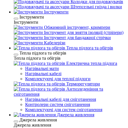
Колодки для подовжувачів
Штепсельні гнізда і вилки
Інструменти
Інструменти
Інструменти
Обжимний інструмент, кримпери
Інструмент для зняття ізоляції (стріпери)
Інструмент для бандажної стрічки
Кабелерізи
Тепла підлога та обігрів
Тепла підлога та обігрів
Тепла підлога та обігрів
Електрична тепла підлога
Нагрівальні мати
Нагрівальні кабелі
Комплектуючі для теплої підлоги
Терморегулятори
Антизледеніння та
сніготанення
Нагрівальні кабелі для сніготанення
Контролери систем сніготанення
Комплектуючі для систем сніготанення
Джерела живлення
Джерела живлення
Джерела живлення