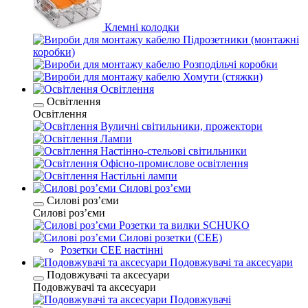
Клемні колодки
Підрозетники (монтажні
коробки)
Розподільчі коробки
Хомути (стяжки)
Освітлення
Освітлення
Освітлення
Вуличні світильники, прожектори
Лампи
Настінно-стельові світильники
Офісно-промислове освітлення
Настільні лампи
Силові розʼєми
Силові розʼєми
Силові розʼєми
Розетки та вилки SCHUKO
Силові розетки (CEE)
Розетки CEE настінні
Подовжувачі та аксесуари
Подовжувачі та аксесуари
Подовжувачі та аксесуари
Подовжувачі