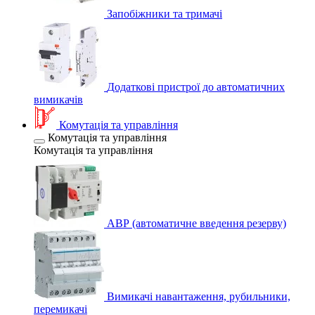
Запобіжники та тримачі
Додаткові пристрої до автоматичних
вимикачів
Комутація та управління
Комутація та управління
Комутація та управління
АВР (автоматичне введення резерву)
Вимикачі навантаження, рубильники,
перемикачі