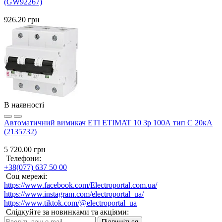
(GW92267)
926.20 грн
В наявності
Автоматичний вимикач ETI ETIMAT 10 3p 100А тип C 20кА
(2135732)
5 720.00 грн
Телефони:
+38(077) 637 50 00
Соц мережі:
https://www.facebook.com/Electroportal.com.ua/
https://www.instagram.com/electroportal_ua/
https://www.tiktok.com/@electroportal_ua
Слідкуйте за новинками та акціями:
Підпишіться