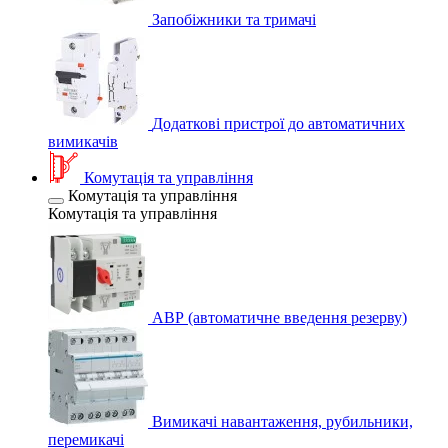
Запобіжники та тримачі
Додаткові пристрої до автоматичних
вимикачів
Комутація та управління
Комутація та управління
Комутація та управління
АВР (автоматичне введення резерву)
Вимикачі навантаження, рубильники,
перемикачі