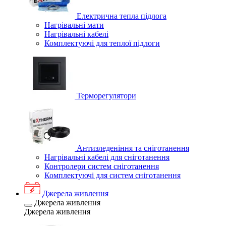
Електрична тепла підлога
Нагрівальні мати
Нагрівальні кабелі
Комплектуючі для теплої підлоги
Терморегулятори
Антизледеніння та сніготанення
Нагрівальні кабелі для сніготанення
Контролери систем сніготанення
Комплектуючі для систем сніготанення
Джерела живлення
Джерела живлення
Джерела живлення