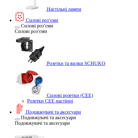
Настільні лампи
Силові розʼєми
Силові розʼєми
Силові розʼєми
Розетки та вилки SCHUKO
Силові розетки (CEE)
Розетки CEE настінні
Подовжувачі та аксесуари
Подовжувачі та аксесуари
Подовжувачі та аксесуари