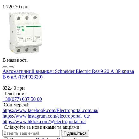
1 720.70 грн
В наявності
Автоматичний вимикач Schneider Electric Resi9 20 А 3P крива
B 6 кА (R9F02320)
832.40 грн
Телефони:
+38(077) 637 50 00
Соц мережі:
https://www.facebook.com/Electroportal.com.ua/
https://www.instagram.com/electroportal_ua/
https://www.tiktok.com/@electroportal_ua
Слідкуйте за новинками та акціями:
Підпишіться