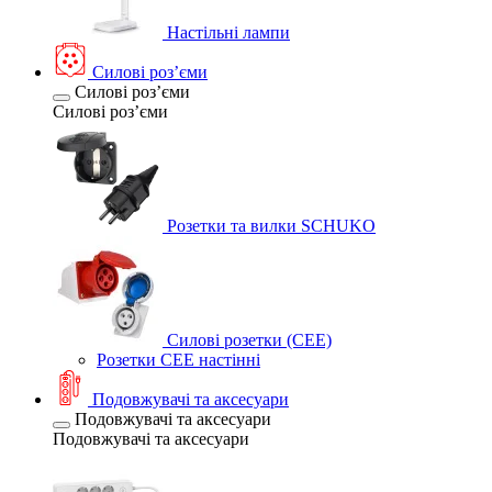
Настільні лампи
Силові розʼєми
Силові розʼєми
Силові розʼєми
Розетки та вилки SCHUKO
Силові розетки (CEE)
Розетки CEE настінні
Подовжувачі та аксесуари
Подовжувачі та аксесуари
Подовжувачі та аксесуари