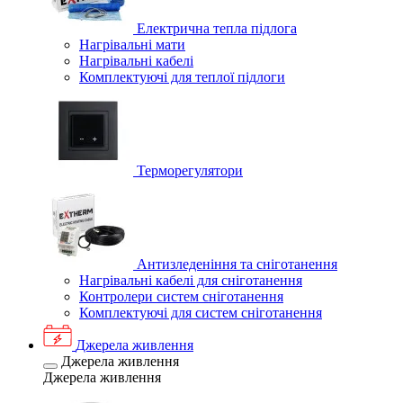
Електрична тепла підлога
Нагрівальні мати
Нагрівальні кабелі
Комплектуючі для теплої підлоги
Терморегулятори
Антизледеніння та сніготанення
Нагрівальні кабелі для сніготанення
Контролери систем сніготанення
Комплектуючі для систем сніготанення
Джерела живлення
Джерела живлення
Джерела живлення