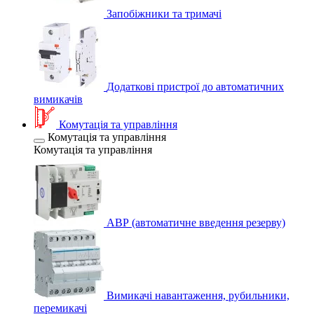
Запобіжники та тримачі
Додаткові пристрої до автоматичних
вимикачів
Комутація та управління
Комутація та управління
Комутація та управління
АВР (автоматичне введення резерву)
Вимикачі навантаження, рубильники,
перемикачі