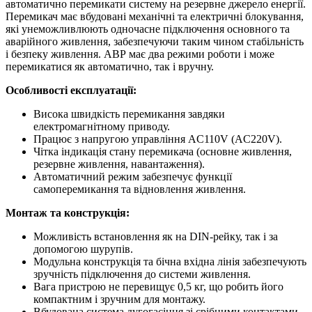
автоматично перемикати систему на резервне джерело енергії.
Перемикач має вбудовані механічні та електричні блокування,
які унеможливлюють одночасне підключення основного та
аварійного живлення, забезпечуючи таким чином стабільність
і безпеку живлення. АВР має два режими роботи і може
перемикатися як автоматично, так і вручну.
Особливості експлуатації:
Висока швидкість перемикання завдяки
електромагнітному приводу.
Працює з напругою управління AC110V (AC220V).
Чітка індикація стану перемикача (основне живлення,
резервне живлення, навантаження).
Автоматичний режим забезпечує функції
самоперемикання та відновлення живлення.
Монтаж та конструкція:
Можливість встановлення як на DIN-рейку, так і за
допомогою шурупів.
Модульна конструкція та бічна вхідна лінія забезпечують
зручність підключення до системи живлення.
Вага пристрою не перевищує 0,5 кг, що робить його
компактним і зручним для монтажу.
Вбудована система дугогасіння зі срібними контактами.