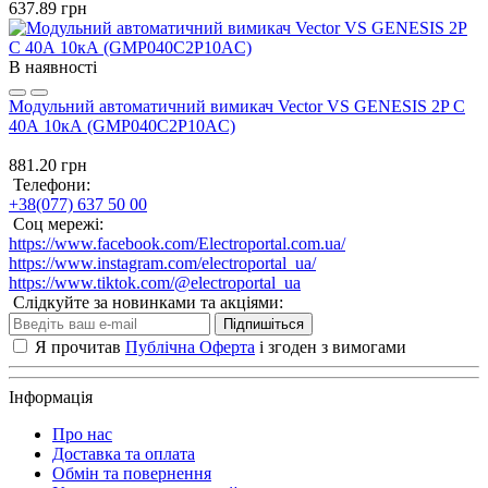
637.89 грн
В наявності
Модульний автоматичний вимикач Vector VS GENESIS 2P C
40А 10кА (GMP040C2P10AC)
881.20 грн
Телефони:
+38(077) 637 50 00
Соц мережі:
https://www.facebook.com/Electroportal.com.ua/
https://www.instagram.com/electroportal_ua/
https://www.tiktok.com/@electroportal_ua
Слідкуйте за новинками та акціями:
Підпишіться
Я прочитав
Публічна Оферта
і згоден з вимогами
Інформація
Про нас
Доставка та оплата
Обмін та повернення