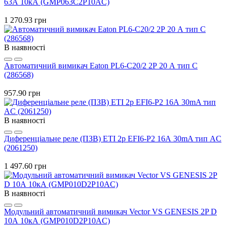
63А 10кА (GMP063C2P10AC)
1 270.93 грн
В наявності
Автоматичний вимикач Eaton PL6-C20/2 2Р 20 А тип С
(286568)
957.90 грн
В наявності
Диференціальне реле (ПЗВ) ETI 2р EFI6-P2 16А 30mA тип AC
(2061250)
1 497.60 грн
В наявності
Модульний автоматичний вимикач Vector VS GENESIS 2P D
10А 10кА (GMP010D2P10AC)