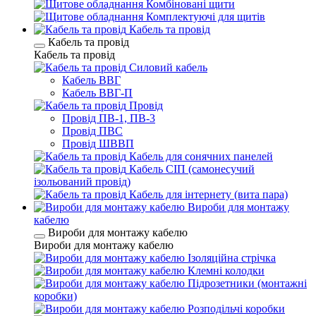
Комбіновані щити
Комплектуючі для щитів
Кабель та провід
Кабель та провід
Кабель та провід
Силовий кабель
Кабель ВВГ
Кабель ВВГ-П
Провід
Провід ПВ-1, ПВ-3
Провід ПВС
Провід ШВВП
Кабель для сонячних панелей
Кабель СІП (самонесучий
ізольований провід)
Кабель для інтернету (вита пара)
Вироби для монтажу
кабелю
Вироби для монтажу кабелю
Вироби для монтажу кабелю
Ізоляційна стрічка
Клемні колодки
Підрозетники (монтажні
коробки)
Розподільчі коробки