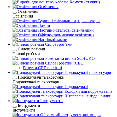
Хомути (стяжки)
Освітлення
Освітлення
Освітлення
Вуличні світильники, прожектори
Лампи
Настінно-стельові світильники
Офісно-промислове освітлення
Настільні лампи
Силові розʼєми
Силові розʼєми
Силові розʼєми
Розетки та вилки SCHUKO
Силові розетки (CEE)
Розетки CEE настінні
Подовжувачі та аксесуари
Подовжувачі та аксесуари
Подовжувачі та аксесуари
Подовжувачі
Колодки для подовжувачів
Штепсельні гнізда і вилки
Інструменти
Інструменти
Інструменти
Обжимний інструмент, кримпери