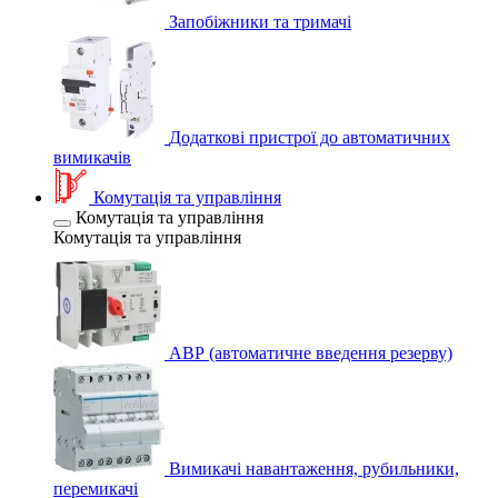
Запобіжники та тримачі
Додаткові пристрої до автоматичних
вимикачів
Комутація та управління
Комутація та управління
Комутація та управління
АВР (автоматичне введення резерву)
Вимикачі навантаження, рубильники,
перемикачі