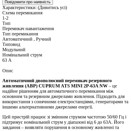
Повідомити про наявність
Характеристики:
(Дивитись усі)
Схема перемикання
1-2
Тип
Перемикач навантаження
Тип перемикання
Автоматичний , Ручний
Типовид
Модульний
Номінальний струм
63 А
Опис
Автоматичний двополюсний перемикач резервного
живлення (АВР) CUPRUM ATS MINI 2P-63A NW
– це
надійне рішенням для автоматичного перемикання між
основним та резервним джерелами живлення. Підходить для
використання з сонячними електростанціями, генераторами та
іншими альтернативними джерелами енергії.
Цей пристрій працює зі змінним струмом частотою 50/60 Гц і
підтримує номінальний струм у діапазоні від 6 до 63А. Його
завдання – виявляти порушення в основному живленні та