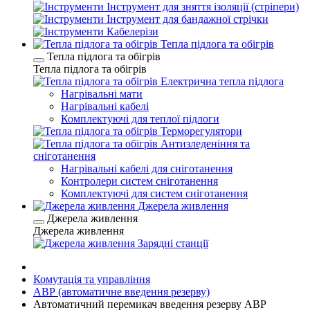
Інструмент для зняття ізоляції (стріпери)
Інструмент для бандажної стрічки
Кабелерізи
Тепла підлога та обігрів
Тепла підлога та обігрів
Тепла підлога та обігрів
Електрична тепла підлога
Нагрівальні мати
Нагрівальні кабелі
Комплектуючі для теплої підлоги
Терморегулятори
Антизледеніння та
сніготанення
Нагрівальні кабелі для сніготанення
Контролери систем сніготанення
Комплектуючі для систем сніготанення
Джерела живлення
Джерела живлення
Джерела живлення
Зарядні станції
Комутація та управління
АВР (автоматичне введення резерву)
Автоматичний перемикач введення резерву АВР