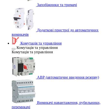
Запобіжники та тримачі
Додаткові пристрої до автоматичних
вимикачів
Комутація та управління
Комутація та управління
Комутація та управління
АВР (автоматичне введення резерву)
Вимикачі навантаження, рубильники,
перемикачі