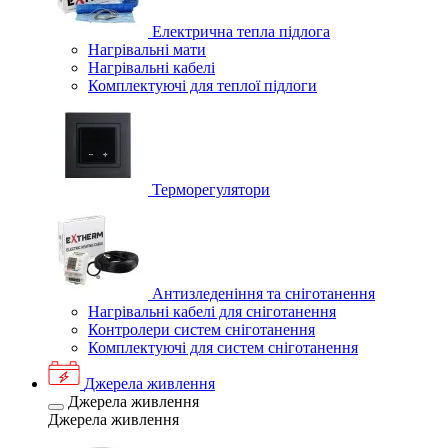
Електрична тепла підлога
Нагрівальні мати
Нагрівальні кабелі
Комплектуючі для теплої підлоги
Терморегулятори
Антизледеніння та сніготанення
Нагрівальні кабелі для сніготанення
Контролери систем сніготанення
Комплектуючі для систем сніготанення
Джерела живлення
Джерела живлення
Джерела живлення