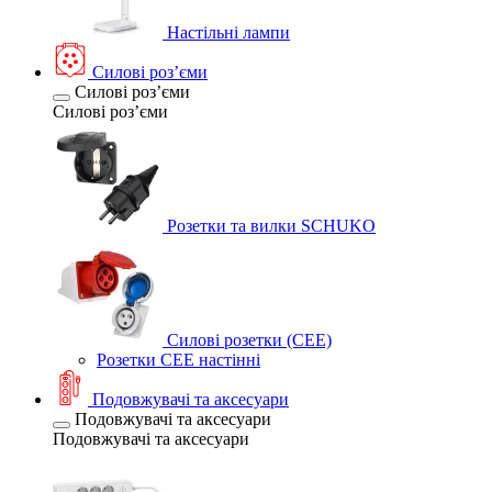
Настільні лампи
Силові розʼєми
Силові розʼєми
Силові розʼєми
Розетки та вилки SCHUKO
Силові розетки (CEE)
Розетки CEE настінні
Подовжувачі та аксесуари
Подовжувачі та аксесуари
Подовжувачі та аксесуари