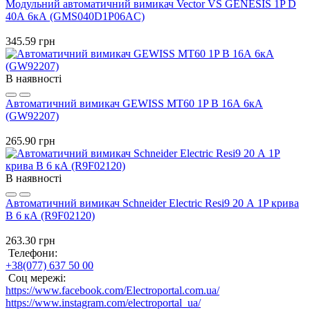
Модульний автоматичний вимикач Vector VS GENESIS 1P D
40А 6кА (GMS040D1P06AC)
345.59 грн
В наявності
Автоматичний вимикач GEWISS МТ60 1P B 16А 6кА
(GW92207)
265.90 грн
В наявності
Автоматичний вимикач Schneider Electric Resi9 20 А 1P крива
B 6 кА (R9F02120)
263.30 грн
Телефони:
+38(077) 637 50 00
Соц мережі:
https://www.facebook.com/Electroportal.com.ua/
https://www.instagram.com/electroportal_ua/