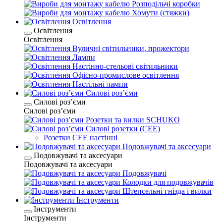
Розподільчі коробки
Хомути (стяжки)
Освітлення
Освітлення
Освітлення
Вуличні світильники, прожектори
Лампи
Настінно-стельові світильники
Офісно-промислове освітлення
Настільні лампи
Силові розʼєми
Силові розʼєми
Силові розʼєми
Розетки та вилки SCHUKO
Силові розетки (CEE)
Розетки CEE настінні
Подовжувачі та аксесуари
Подовжувачі та аксесуари
Подовжувачі та аксесуари
Подовжувачі
Колодки для подовжувачів
Штепсельні гнізда і вилки
Інструменти
Інструменти
Інструменти