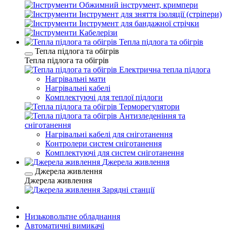
Обжимний інструмент, кримпери
Інструмент для зняття ізоляції (стріпери)
Інструмент для бандажної стрічки
Кабелерізи
Тепла підлога та обігрів
Тепла підлога та обігрів
Тепла підлога та обігрів
Електрична тепла підлога
Нагрівальні мати
Нагрівальні кабелі
Комплектуючі для теплої підлоги
Терморегулятори
Антизледеніння та
сніготанення
Нагрівальні кабелі для сніготанення
Контролери систем сніготанення
Комплектуючі для систем сніготанення
Джерела живлення
Джерела живлення
Джерела живлення
Зарядні станції
Низьковольтне обладнання
Автоматичні вимикачі