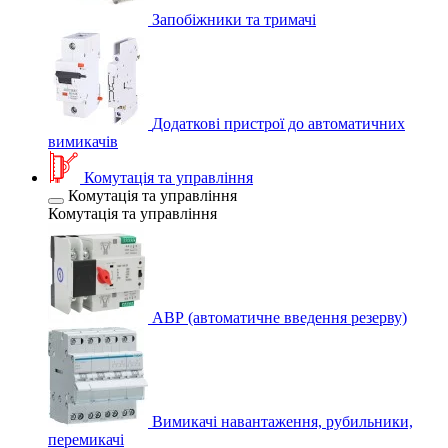
Запобіжники та тримачі
Додаткові пристрої до автоматичних
вимикачів
Комутація та управління
Комутація та управління
Комутація та управління
АВР (автоматичне введення резерву)
Вимикачі навантаження, рубильники,
перемикачі