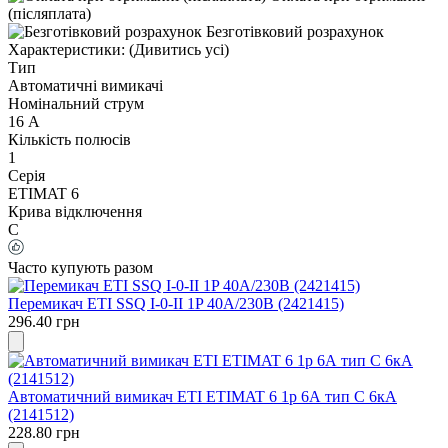
(післяплата)
Безготівковий розрахунок
Характеристики:
(Дивитись усі)
Тип
Автоматичні вимикачі
Номінальний струм
16 А
Кількість полюсів
1
Серія
ETIMAT 6
Крива відключення
C
Часто купують разом
Перемикач ETI SSQ I-0-II 1P 40А/230В (2421415)
296.40 грн
Автоматичний вимикач ETI ETIMAT 6 1p 6А тип C 6кА
(2141512)
228.80 грн