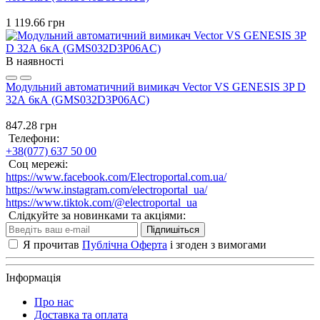
1 119.66 грн
В наявності
Модульний автоматичний вимикач Vector VS GENESIS 3P D
32А 6кА (GMS032D3P06AC)
847.28 грн
Телефони:
+38(077) 637 50 00
Соц мережі:
https://www.facebook.com/Electroportal.com.ua/
https://www.instagram.com/electroportal_ua/
https://www.tiktok.com/@electroportal_ua
Слідкуйте за новинками та акціями:
Підпишіться
Я прочитав
Публічна Оферта
і згоден з вимогами
Інформація
Про нас
Доставка та оплата