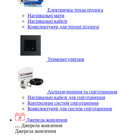
Електрична тепла підлога
Нагрівальні мати
Нагрівальні кабелі
Комплектуючі для теплої підлоги
Терморегулятори
Антизледеніння та сніготанення
Нагрівальні кабелі для сніготанення
Контролери систем сніготанення
Комплектуючі для систем сніготанення
Джерела живлення
Джерела живлення
Джерела живлення