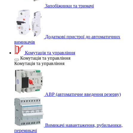
Запобіжники та тримачі
Додаткові пристрої до автоматичних
вимикачів
Комутація та управління
Комутація та управління
Комутація та управління
АВР (автоматичне введення резерву)
Вимикачі навантаження, рубильники,
перемикачі