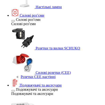
Настільні лампи
Силові розʼєми
Силові розʼєми
Силові розʼєми
Розетки та вилки SCHUKO
Силові розетки (CEE)
Розетки CEE настінні
Подовжувачі та аксесуари
Подовжувачі та аксесуари
Подовжувачі та аксесуари