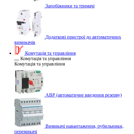
Запобіжники та тримачі
Додаткові пристрої до автоматичних
вимикачів
Комутація та управління
Комутація та управління
Комутація та управління
АВР (автоматичне введення резерву)
Вимикачі навантаження, рубильники,
перемикачі