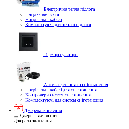
Електрична тепла підлога
Нагрівальні мати
Нагрівальні кабелі
Комплектуючі для теплої підлоги
Терморегулятори
Антизледеніння та сніготанення
Нагрівальні кабелі для сніготанення
Контролери систем сніготанення
Комплектуючі для систем сніготанення
Джерела живлення
Джерела живлення
Джерела живлення