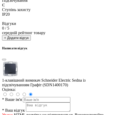
Підсвічування
Є
Ступінь захисту
IP20
Відгуки
0
/ 5
середній рейтинг товару
+ Додати відгук
Написати відгук
1-клавішний вимикач Schneider Electric Sedna із
підсвічуванням Графіт (SDN1400170)
Оцінка:
*
Ваше ім'я
*
Ваш відгук
Увага:
HTML розмітка не підтримується. Використовуйте