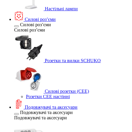
Настільні лампи
Силові розʼєми
Силові розʼєми
Силові розʼєми
Розетки та вилки SCHUKO
Силові розетки (CEE)
Розетки CEE настінні
Подовжувачі та аксесуари
Подовжувачі та аксесуари
Подовжувачі та аксесуари