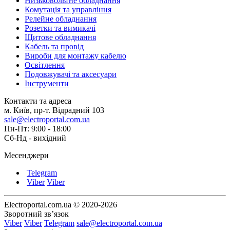
Низьковольтне обладнання
Комутація та управління
Релейне обладнання
Розетки та вимикачі
Щитове обладнання
Кабель та провід
Вироби для монтажу кабелю
Освітлення
Подовжувачі та аксесуари
Інструменти
Контакти та адреса
м. Київ, пр-т. Відрадний 103
sale@electroportal.com.ua
Пн-Пт: 9:00 - 18:00
Сб-Нд - вихідний
Месенджери
Telegram
Viber
Viber
Electroportal.com.ua © 2020-2026
Зворотний зв’язок
Viber
Viber
Telegram
sale@electroportal.com.ua