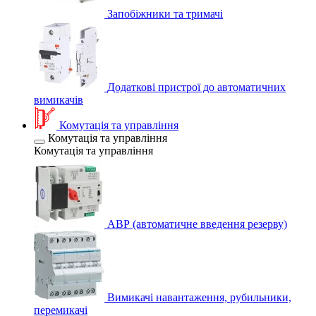
Запобіжники та тримачі
Додаткові пристрої до автоматичних
вимикачів
Комутація та управління
Комутація та управління
Комутація та управління
АВР (автоматичне введення резерву)
Вимикачі навантаження, рубильники,
перемикачі