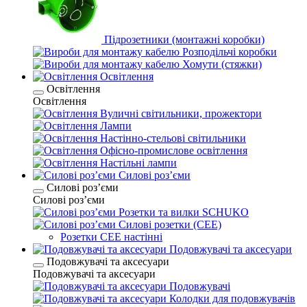
Підрозетники (монтажні коробки)
Розподільчі коробки
Хомути (стяжки)
Освітлення
Освітлення
Освітлення
Вуличні світильники, прожектори
Лампи
Настінно-стельові світильники
Офісно-промислове освітлення
Настільні лампи
Силові розʼєми
Силові розʼєми
Силові розʼєми
Розетки та вилки SCHUKO
Силові розетки (CEE)
Розетки CEE настінні
Подовжувачі та аксесуари
Подовжувачі та аксесуари
Подовжувачі та аксесуари
Подовжувачі
Колодки для подовжувачів