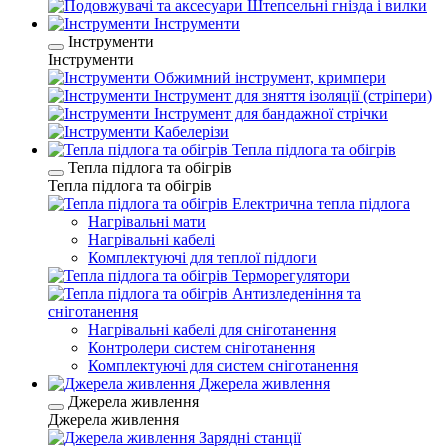
Штепсельні гнізда і вилки
Інструменти
Інструменти
Інструменти
Обжимний інструмент, кримпери
Інструмент для зняття ізоляції (стріпери)
Інструмент для бандажної стрічки
Кабелерізи
Тепла підлога та обігрів
Тепла підлога та обігрів
Тепла підлога та обігрів
Електрична тепла підлога
Нагрівальні мати
Нагрівальні кабелі
Комплектуючі для теплої підлоги
Терморегулятори
Антизледеніння та
сніготанення
Нагрівальні кабелі для сніготанення
Контролери систем сніготанення
Комплектуючі для систем сніготанення
Джерела живлення
Джерела живлення
Джерела живлення
Зарядні станції