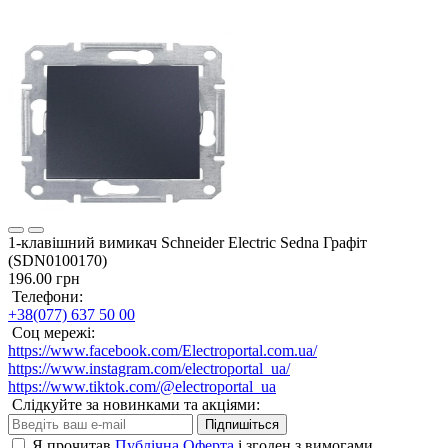
1-клавішний вимикач Schneider Electric Sedna Графіт
(SDN0100170)
196.00 грн
Телефони:
+38(077) 637 50 00
Соц мережі:
https://www.facebook.com/Electroportal.com.ua/
https://www.instagram.com/electroportal_ua/
https://www.tiktok.com/@electroportal_ua
Слідкуйте за новинками та акціями:
Підпишіться
Я прочитав
Публічна Оферта
і згоден з вимогами