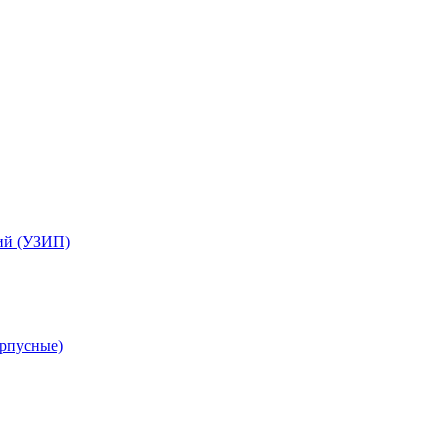
ий (УЗИП)
орпусные)