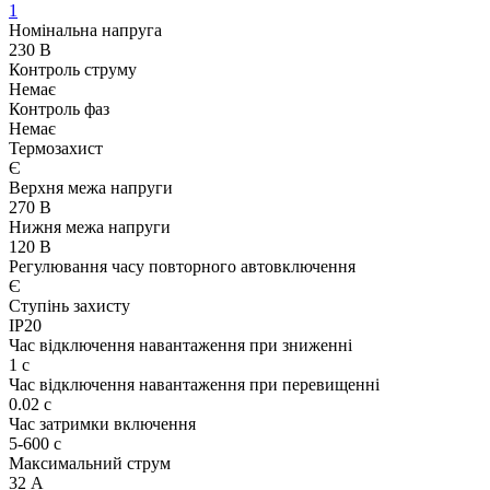
1
Номінальна напруга
230 В
Контроль струму
Немає
Контроль фаз
Немає
Термозахист
Є
Верхня межа напруги
270 В
Нижня межа напруги
120 В
Регулювання часу повторного автовключення
Є
Ступінь захисту
IP20
Час відключення навантаження при зниженні
1 с
Час відключення навантаження при перевищенні
0.02 с
Час затримки включення
5-600 с
Максимальний струм
32 А