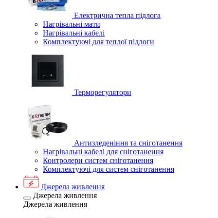
Електрична тепла підлога
Нагрівальні мати
Нагрівальні кабелі
Комплектуючі для теплої підлоги
Терморегулятори
Антизледеніння та сніготанення
Нагрівальні кабелі для сніготанення
Контролери систем сніготанення
Комплектуючі для систем сніготанення
Джерела живлення
Джерела живлення
Джерела живлення