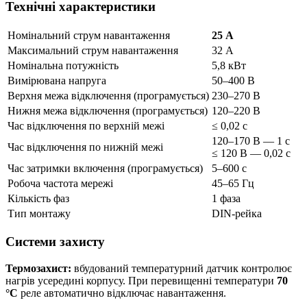
Технічні характеристики
Номінальний струм навантаження
25 А
Максимальний струм навантаження
32 А
Номінальна потужність
5,8 кВт
Вимірювана напруга
50–400 В
Верхня межа відключення (програмується)
230–270 В
Нижня межа відключення (програмується)
120–220 В
Час відключення по верхній межі
≤ 0,02 с
120–170 В — 1 с
Час відключення по нижній межі
≤ 120 В — 0,02 с
Час затримки включення (програмується)
5–600 с
Робоча частота мережі
45–65 Гц
Кількість фаз
1 фаза
Тип монтажу
DIN-рейка
Системи захисту
Термозахист:
вбудований температурний датчик контролює
нагрів усередині корпусу. При перевищенні температури
70
°C
реле автоматично відключає навантаження.