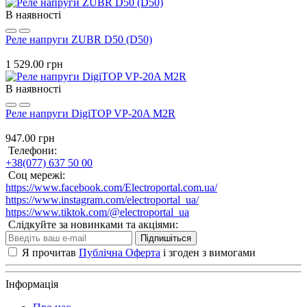
В наявності
Реле напруги ZUBR D50 (D50)
1 529.00 грн
В наявності
Реле напруги DigiTOP VP-20A M2R
947.00 грн
Телефони:
+38(077) 637 50 00
Соц мережі:
https://www.facebook.com/Electroportal.com.ua/
https://www.instagram.com/electroportal_ua/
https://www.tiktok.com/@electroportal_ua
Слідкуйте за новинками та акціями:
Підпишіться
Я прочитав
Публічна Оферта
і згоден з вимогами
Інформація