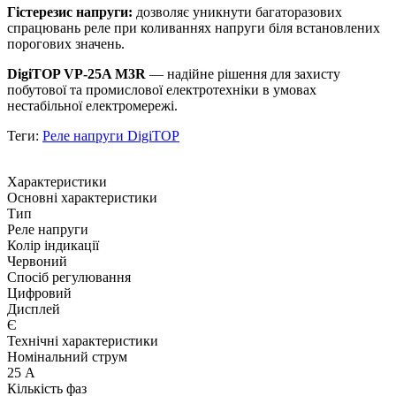
Гістерезис напруги:
дозволяє уникнути багаторазових
спрацювань реле при коливаннях напруги біля встановлених
порогових значень.
DigiTOP VP-25A M3R
— надійне рішення для захисту
побутової та промислової електротехніки в умовах
нестабільної електромережі.
Теги:
Реле напруги DigiTOP
Характеристики
Основні характеристики
Тип
Реле напруги
Колір індикації
Червоний
Спосіб регулювання
Цифровий
Дисплей
Є
Технічні характеристики
Номінальний струм
25 А
Кількість фаз