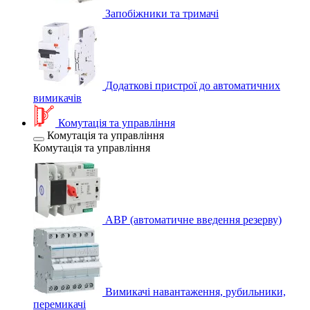
Запобіжники та тримачі
Додаткові пристрої до автоматичних
вимикачів
Комутація та управління
Комутація та управління
Комутація та управління
АВР (автоматичне введення резерву)
Вимикачі навантаження, рубильники,
перемикачі