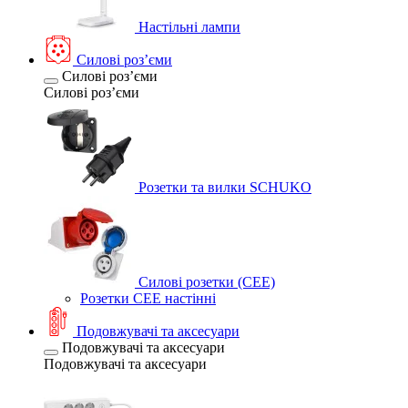
Настільні лампи
Силові розʼєми
Силові розʼєми
Силові розʼєми
Розетки та вилки SCHUKO
Силові розетки (CEE)
Розетки CEE настінні
Подовжувачі та аксесуари
Подовжувачі та аксесуари
Подовжувачі та аксесуари