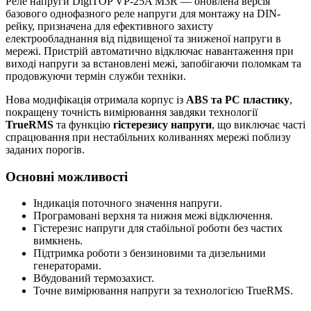
Реле напруги DigiTOP VP-25A M3R — оновлена версія
базового однофазного реле напруги для монтажу на DIN-
рейку, призначена для ефективного захисту
електрообладнання від підвищеної та зниженої напруги в
мережі. Пристрій автоматично відключає навантаження при
виході напруги за встановлені межі, запобігаючи поломкам та
продовжуючи термін служби техніки.
Нова модифікація отримала корпус із
ABS та PC пластику
,
покращену точність вимірювання завдяки технології
TrueRMS
та функцію
гістерезису напруги
, що виключає часті
спрацювання при нестабільних коливаннях мережі поблизу
заданих порогів.
Основні можливості
Індикація поточного значення напруги.
Програмовані верхня та нижня межі відключення.
Гістерезис напруги для стабільної роботи без частих
вимкнень.
Підтримка роботи з бензиновими та дизельними
генераторами.
Вбудований термозахист.
Точне вимірювання напруги за технологією TrueRMS.