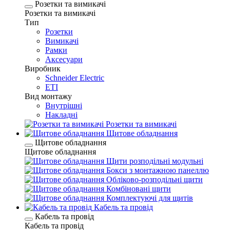
Розетки та вимикачі
Розетки та вимикачі
Тип
Розетки
Вимикачі
Рамки
Аксесуари
Виробник
Schneider Electric
ETI
Вид монтажу
Внутрішні
Накладні
Розетки та вимикачі
Щитове обладнання
Щитове обладнання
Щитове обладнання
Щити розподільні модульні
Бокси з монтажною панеллю
Обліково-розподільні щити
Комбіновані щити
Комплектуючі для щитів
Кабель та провід
Кабель та провід
Кабель та провід