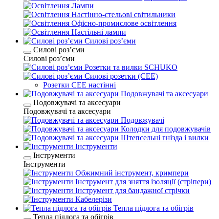
Лампи
Настінно-стельові світильники
Офісно-промислове освітлення
Настільні лампи
Силові розʼєми
Силові розʼєми
Силові розʼєми
Розетки та вилки SCHUKO
Силові розетки (CEE)
Розетки CEE настінні
Подовжувачі та аксесуари
Подовжувачі та аксесуари
Подовжувачі та аксесуари
Подовжувачі
Колодки для подовжувачів
Штепсельні гнізда і вилки
Інструменти
Інструменти
Інструменти
Обжимний інструмент, кримпери
Інструмент для зняття ізоляції (стріпери)
Інструмент для бандажної стрічки
Кабелерізи
Тепла підлога та обігрів
Тепла підлога та обігрів