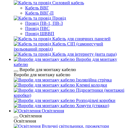
Силовий кабель
Кабель ВВГ
Кабель ВВГ-П
Провід
Провід ПВ-1, ПВ-3
Провід ПВС
Провід ШВВП
Кабель для сонячних панелей
Кабель СІП (самонесучий
ізольований провід)
Кабель для інтернету (вита пара)
Вироби для монтажу
кабелю
Вироби для монтажу кабелю
Вироби для монтажу кабелю
Ізоляційна стрічка
Клемні колодки
Підрозетники (монтажні
коробки)
Розподільчі коробки
Хомути (стяжки)
Освітлення
Освітлення
Освітлення
Вуличні світильники, прожектори