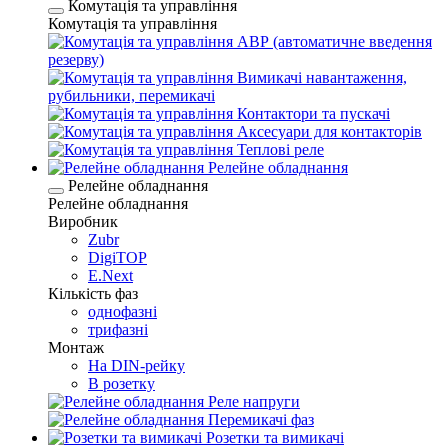
Комутація та управління
Комутація та управління
АВР (автоматичне введення
резерву)
Вимикачі навантаження,
рубильники, перемикачі
Контактори та пускачі
Аксесуари для контакторів
Теплові реле
Релейне обладнання
Релейне обладнання
Релейне обладнання
Виробник
Zubr
DigiTOP
E.Next
Кількість фаз
однофазні
трифазні
Монтаж
На DIN-рейку
В розетку
Реле напруги
Перемикачі фаз
Розетки та вимикачі