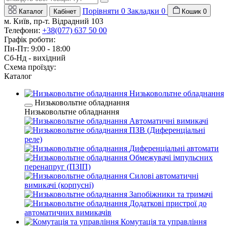
Порівняти
0
Закладки
0
Каталог
Кабінет
Кошик
0
м. Київ, пр-т. Відрадний 103
Телефони:
+38(077) 637 50 00
Графік роботи:
Пн-Пт: 9:00 - 18:00
Сб-Нд - вихідний
Схема проїзду:
Каталог
Низьковольтне обладнання
Низьковольтне обладнання
Низьковольтне обладнання
Автоматичні вимикачі
ПЗВ (Диференціальні
реле)
Диференціальні автомати
Обмежувачі імпульсних
перенапруг (ПЗІП)
Силові автоматичні
вимикачі (корпусні)
Запобіжники та тримачі
Додаткові пристрої до
автоматичних вимикачів
Комутація та управління