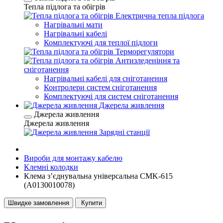
Тепла підлога та обігрів
Електрична тепла підлога
Нагрівальні мати
Нагрівальні кабелі
Комплектуючі для теплої підлоги
Терморегулятори
Антизледеніння та
сніготанення
Нагрівальні кабелі для сніготанення
Контролери систем сніготанення
Комплектуючі для систем сніготанення
Джерела живлення
Джерела живлення
Джерела живлення
Зарядні станції
Вироби для монтажу кабелю
Клемні колодки
Клема з’єднувальна універсальна CMK-615
(A0130010078)
Швидке замовлення
Купити