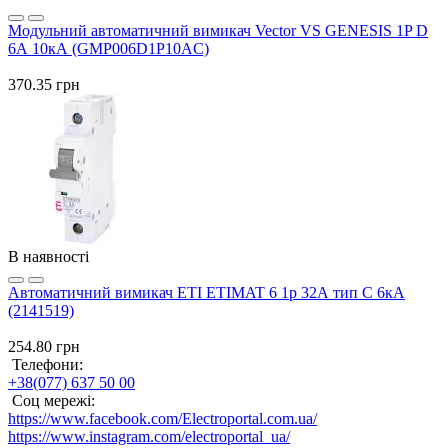
Модульний автоматичний вимикач Vector VS GENESIS 1P D
6А 10кА (GMP006D1P10AC)
370.35 грн
В наявності
Автоматичний вимикач ETI ETIMAT 6 1p 32А тип C 6кА
(2141519)
254.80 грн
Телефони:
+38(077) 637 50 00
Соц мережі:
https://www.facebook.com/Electroportal.com.ua/
https://www.instagram.com/electroportal_ua/