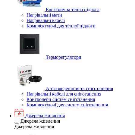
Електрична тепла підлога
Нагрівальні мати
Нагрівальні кабелі
Комплектуючі для теплої підлоги
Терморегулятори
Антизледеніння та сніготанення
Нагрівальні кабелі для сніготанення
Контролери систем сніготанення
Комплектуючі для систем сніготанення
Джерела живлення
Джерела живлення
Джерела живлення