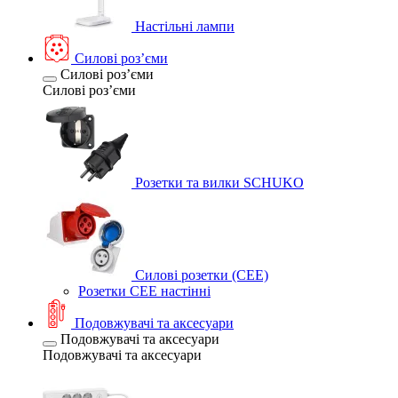
Настільні лампи
Силові розʼєми
Силові розʼєми
Силові розʼєми
Розетки та вилки SCHUKO
Силові розетки (CEE)
Розетки CEE настінні
Подовжувачі та аксесуари
Подовжувачі та аксесуари
Подовжувачі та аксесуари