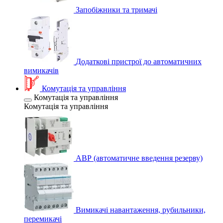
Запобіжники та тримачі
Додаткові пристрої до автоматичних
вимикачів
Комутація та управління
Комутація та управління
Комутація та управління
АВР (автоматичне введення резерву)
Вимикачі навантаження, рубильники,
перемикачі