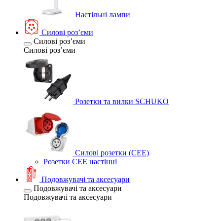
Настільні лампи
Силові розʼєми
Силові розʼєми
Силові розʼєми
Розетки та вилки SCHUKO
Силові розетки (CEE)
Розетки CEE настінні
Подовжувачі та аксесуари
Подовжувачі та аксесуари
Подовжувачі та аксесуари