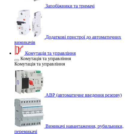
Запобіжники та тримачі
Додаткові пристрої до автоматичних
вимикачів
Комутація та управління
Комутація та управління
Комутація та управління
АВР (автоматичне введення резерву)
Вимикачі навантаження, рубильники,
перемикачі