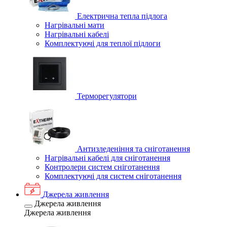
Електрична тепла підлога
Нагрівальні мати
Нагрівальні кабелі
Комплектуючі для теплої підлоги
Терморегулятори
Антизледеніння та сніготанення
Нагрівальні кабелі для сніготанення
Контролери систем сніготанення
Комплектуючі для систем сніготанення
Джерела живлення
Джерела живлення
Джерела живлення