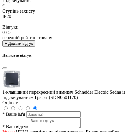
Підсвічування
Є
Ступінь захисту
IP20
Відгуки
0
/ 5
середній рейтинг товару
+ Додати відгук
Написати відгук
1-клавішний перехресний вимикач Schneider Electric Sedna із
підсвічуванням Графіт (SDN0501170)
Оцінка:
*
Ваше ім'я
*
Ваш відгук
Увага:
HTML розмітка не підтримується. Використовуйте