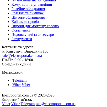
Низьковольтне обладнання
Комутація та управління
Релейне обладнання
Розетки та вимикачі
Щитове обладнання
Кабель та провід
Вироби для монтажу кабелю
Освітлення
Подовжувачі та аксесуари
Інструменти
Контакти та адреса
м. Київ, пр-т. Відрадний 103
sale@electroportal.com.ua
Пн-Пт: 9:00 - 18:00
Сб-Нд - вихідний
Месенджери
Telegram
Viber
Viber
Electroportal.com.ua © 2020-2026
Зворотний зв’язок
Viber
Viber
Telegram
sale@electroportal.com.ua